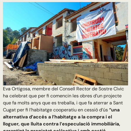
Eva Ortigosa, membre del Consell Rector de Sostre Cívic
ha celebrat que per fi comencin les obres d’un projecte
que fa molts anys que es treballa, i que fa aterrar a Sant
Cugat per fi l’habitatge cooperatiu en cessió d’ús
“una
alternativa d’accés a l’habitatge a la compra i el
lloguer, que lluita contra l’especulació immobiliària,
garantint la propietat col·lectiva i amb gestió