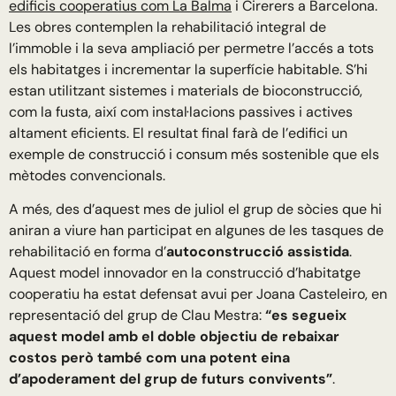
edificis cooperatius com La Balma
i Cirerers a Barcelona.
Les obres contemplen la rehabilitació integral de
l’immoble i la seva ampliació per permetre l’accés a tots
els habitatges i incrementar la superfície habitable. S’hi
estan utilitzant sistemes i materials de bioconstrucció,
com la fusta, així com instal·lacions passives i actives
altament eficients. El resultat final farà de l’edifici un
exemple de construcció i consum més sostenible que els
mètodes convencionals.
A més, des d’aquest mes de juliol el grup de sòcies que hi
aniran a viure han participat en algunes de les tasques de
rehabilitació en forma d’
autoconstrucció assistida
.
Aquest model innovador en la construcció d’habitatge
cooperatiu ha estat defensat avui per Joana Casteleiro, en
representació del grup de Clau Mestra:
“es segueix
aquest model amb el doble objectiu de rebaixar
costos però també com una potent eina
d’apoderament del grup de futurs convivents”
.