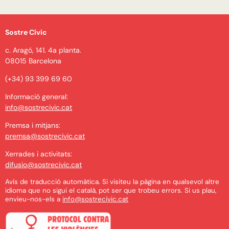
Sostre Cívic
c. Aragó, 141. 4a planta.
08015 Barcelona
(+34) 93 399 69 60
Informació general:
info@sostrecivic.cat
Premsa i mitjans:
premsa@sostrecivic.cat
Xerrades i activitats:
difusio@sostrecivic.cat
Avís de traducció automàtica. Si visiteu la pàgina en qualsevol altre
idioma que no sigui el català, pot ser que trobeu errors. Si us plau,
envieu-nos-els a
info@sostrecivic.cat