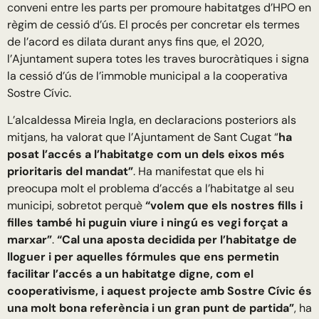
conveni entre les parts per promoure habitatges d’HPO en
règim de cessió d’ús. El procés per concretar els termes
de l’acord es dilata durant anys fins que, el 2020,
l’Ajuntament supera totes les traves burocràtiques i signa
la cessió d’ús de l’immoble municipal a la cooperativa
Sostre Cívic.
L’alcaldessa Mireia Ingla, en declaracions posteriors als
mitjans, ha valorat que l’Ajuntament de Sant Cugat “
ha
posat l’accés a l’habitatge com un dels eixos més
prioritaris del mandat”
. Ha manifestat que els hi
preocupa molt el problema d’accés a l’habitatge al seu
municipi, sobretot perquè
“volem que els nostres fills i
filles també hi puguin viure i ningú es vegi forçat a
marxar”
.
“Cal una aposta decidida per l’habitatge de
lloguer i per aquelles fórmules que ens permetin
facilitar l’accés a un habitatge digne, com el
cooperativisme, i aquest projecte amb Sostre Cívic és
una molt bona referència i un gran punt de partida”
, ha