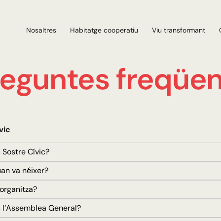
Nosaltres
Habitatge cooperatiu
Viu transformant
reguntes freqüen
vic
Sostre Cívic?
an va néixer?
organitza?
l’Assemblea General?