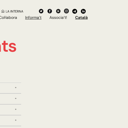
Col·labora
Informa’t
Associa’t!
Català
ts