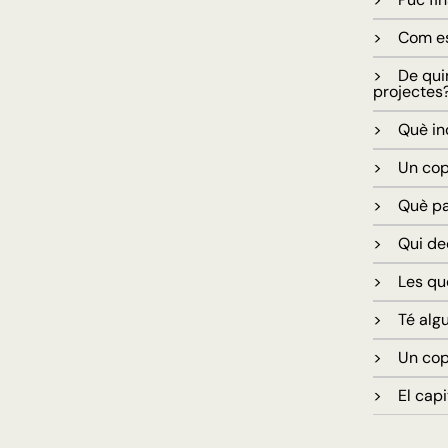
> Com es 
> De quin
projectes
> Què inc
> Un cop v
> Què pas
> Qui dec
> Les quo
> Té algu
> Un cop 
> El capi