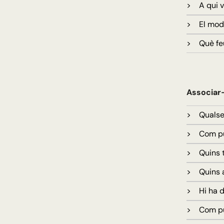
> A qui v
> El mode
> Què feu
Associar-
> Qualsev
> Com puc
> Quins t
> Quins a
> Hi ha d
> Com pu