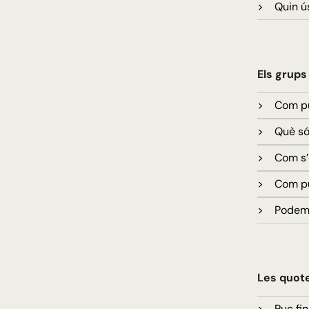
> Quin ús
Els grups
> Com puc
> Què són
> Com s’o
> Com puc
> Podem u
Les quote
> Puc fin