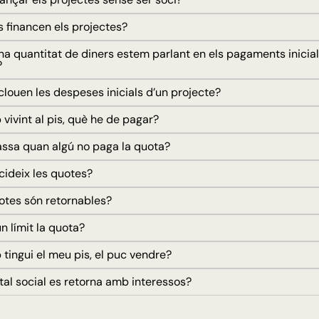
financen els projectes?
a quantitat de diners estem parlant en els pagaments inicial
?
louen les despeses inicials d’un projecte?
ivint al pis, què he de pagar?
sa quan algú no paga la quota?
ideix les quotes?
tes són retornables?
n límit la quota?
tingui el meu pis, el puc vendre?
tal social es retorna amb interessos?