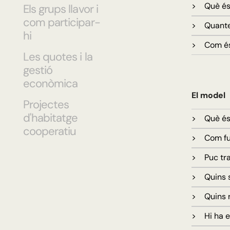
> Què és 
Els grups llavor i
com participar-
> Quantes
hi
> Com és 
Les quotes i la
gestió
econòmica
El model
Projectes
d'habitatge
> Què és 
cooperatiu
> Com fun
> Puc tran
> Quins s
> Quins r
> Hi ha e