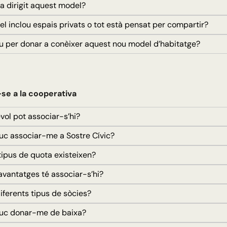
a dirigit aquest model?
l inclou espais privats o tot està pensat per compartir?
 per donar a conèixer aquest nou model d’habitatge?
se a la cooperativa
ol pot associar-s’hi?
 associar-me a Sostre Cívic?
ipus de quota existeixen?
vantatges té associar-s’hi?
iferents tipus de sòcies?
c donar-me de baixa?