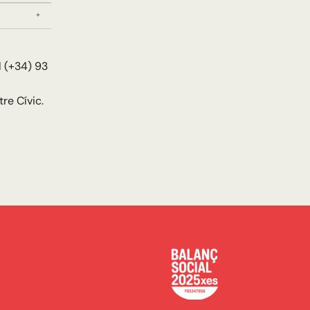
l (+34) 93
re Cívic.