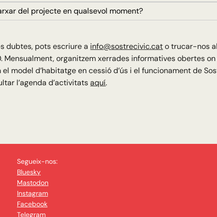
xar del projecte en qualsevol moment?
és dubtes, pots escriure a
info@sostrecivic.cat
o trucar-nos a
. Mensualment, organitzem xerrades informatives obertes on
el model d’habitatge en cessió d’ús i el funcionament de Sost
ltar l’agenda d’activitats
aquí
.
Segueix-nos:
Bluesky
Mastodon
Instagram
Facebook
Telegram