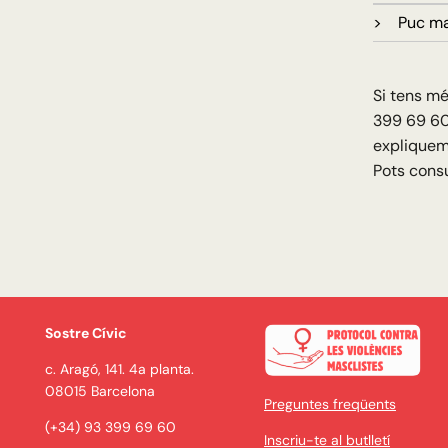
> Puc mar
Si tens m
399 69 60
expliquem 
Pots consu
Sostre Cívic
c. Aragó, 141. 4a planta.
08015 Barcelona
Preguntes freqüents
(+34) 93 399 69 60
Inscriu-te al butlletí