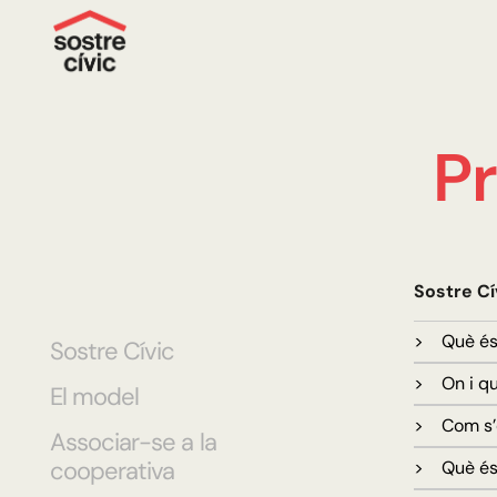
P
Sostre Cí
> Què és 
Sostre Cívic
> On i qu
El model
> Com s’
Associar-se a la
cooperativa
> Què és 