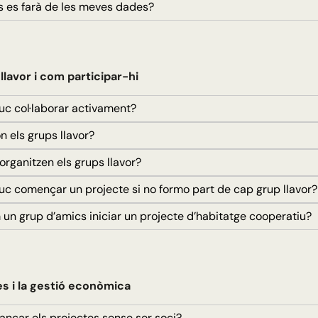
 es farà de les meves dades?
 llavor i com participar-hi
 col·laborar activament?
 els grups llavor?
rganitzen els grups llavor?
 començar un projecte si no formo part de cap grup llavor?
n grup d’amics iniciar un projecte d’habitatge cooperatiu?
s i la gestió econòmica
ançar els projectes sense ser soci?