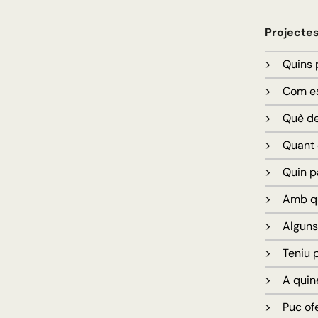
Projectes
> Quins p
> Com es 
> Què dec
> Quant d
> Quin pa
> Amb qui
> Alguns 
> Teniu pr
> A quines
> Puc ofer