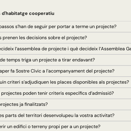
 d'habitatge cooperatiu
assos s’han de seguir per portar a terme un projecte?
prenen les decisions sobre el projecte?
ideix l’assemblea de projecte i què decideix l’Assemblea G
e temps triga un projecte a tirar endavant?
per fa Sostre Cívic a l’acompanyament del projecte?
n criteri s’adjudiquen les places disponibles als projectes?
projectes poden tenir criteris específics d’admissió?
ojectes ja finalitzats?
 parts del territori desenvolupeu la vostra activitat?
ir un edifici o terreny propi per a un projecte?