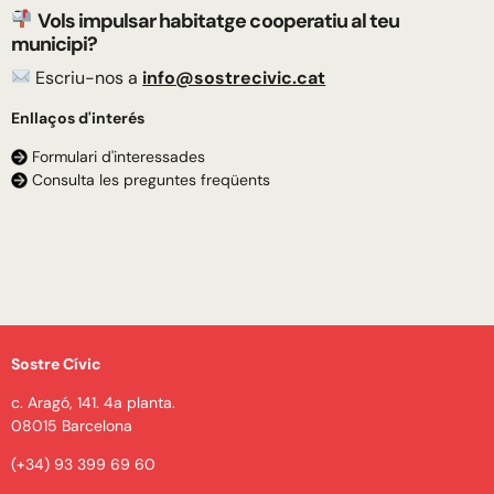
Vols impulsar habitatge cooperatiu al teu
municipi?
Escriu-nos a
info@sostrecivic.cat
Enllaços d'interés
Formulari d'interessades
Consulta les preguntes freqüents
Sostre Cívic
c. Aragó, 141. 4a planta.
08015 Barcelona
(+34) 93 399 69 60