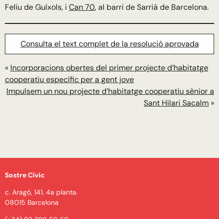
Feliu de Guíxols, i
Can 70
, al barri de Sarrià de Barcelona.
Consulta el text complet de la resolució aprovada
«
Incorporacions obertes del primer projecte d’habitatge
cooperatiu específic per a gent jove
Impulsem un nou projecte d’habitatge cooperatiu sènior a
Sant Hilari Sacalm
»
Sostre Cívic
c. Aragó, 141. 4a planta.
08015 Barcelona