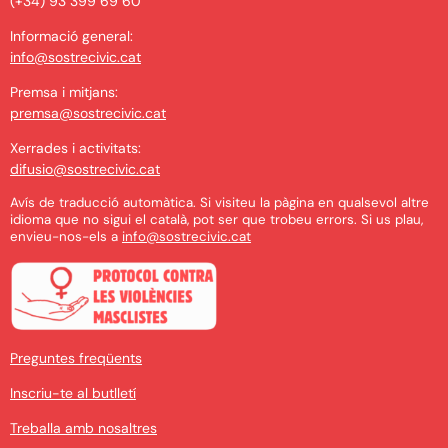
(+34) 93 399 69 60
Informació general:
info@sostrecivic.cat
Premsa i mitjans:
premsa@sostrecivic.cat
Xerrades i activitats:
difusio@sostrecivic.cat
Avís de traducció automàtica. Si visiteu la pàgina en qualsevol altre
idioma que no sigui el català, pot ser que trobeu errors. Si us plau,
envieu-nos-els a
info@sostrecivic.cat
Preguntes freqüents
Inscriu-te al butlletí
Treballa amb nosaltres