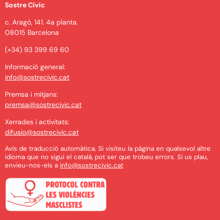
Sostre Cívic
c. Aragó, 141. 4a planta.
08015 Barcelona
(+34) 93 399 69 60
Informació general:
info@sostrecivic.cat
Premsa i mitjans:
premsa@sostrecivic.cat
Xerrades i activitats:
difusio@sostrecivic.cat
Avís de traducció automàtica. Si visiteu la pàgina en qualsevol altre
idioma que no sigui el català, pot ser que trobeu errors. Si us plau,
envieu-nos-els a
info@sostrecivic.cat