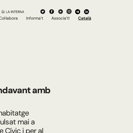
Col·labora
Informa’t
Associa’t!
Català
 endavant amb
’habitatge
ulsat mai a
e Cívic i per al