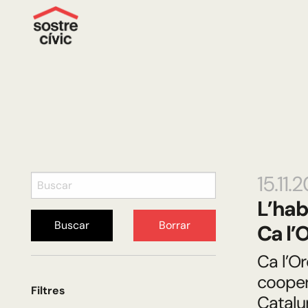
15.11.
L’hab
Buscar
Borrar
Ca l’
Ca l’Or
cooper
Filtres
Catalun