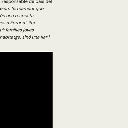
, responsable de país del
reiem fermament que
són una resposta
nes a Europa”
. Per
: famílies joves,
bitatge, sinó una llar i