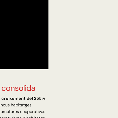
s consolida
 creixement del 255%
 nous habitatges
promotores cooperatives