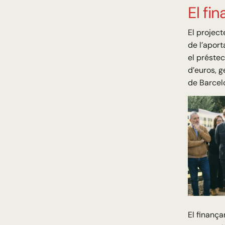
El fi
El projec
de l’aport
el préste
d’euros, g
de Barcel
El finança