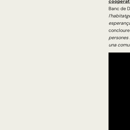
cooperati
Banc de D
l’habitat
esperança
concloure
persones m
una comun