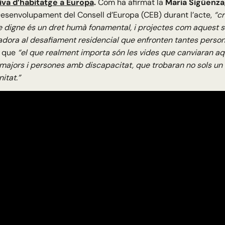
va d’habitatge a Europa
.
Com ha afirmat la
Maria Sigüenza
esenvolupament del Consell d’Europa (CEB) durant l’acte,
“c
ge digne és un dret humà fonamental, i projectes com aquest 
dora al desafiament residencial que enfronten tantes perso
 que
“el que realment importa són les vides que canviaran aquí
ajors i persones amb discapacitat, que trobaran no sols un ha
itat.”