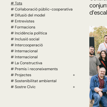
# Tots
conjun
# Col·laboració públic-cooperativa
d’escal
# Difusió del model
# Entrevistes
# Formacions
# Incidència política
# Inclusió social
# Intercooperació
# Internacional
# Internacional
# La Constructiva
# Premis i reconeixements
# Projectes
+
# Sostenibilitat ambiental
# Sostre Cívic
+