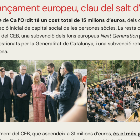
nançament europeu, clau del salt d
te de
Ca l’Ordit té un cost total de 15 milions d’euros
, dels
ació inicial de capital social de les persones sòcies. La rest
c del CEB, una subvenció dels fons europeus
Next Generation
p
estionats per la Generalitat de Catalunya, i una subvenció re
ona.
ment del CEB, que ascendeix a 31 milions d’euros,
és el més 