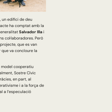
, un edifici de deu
L’acte ha comptat amb la
Generalitat
Salvador Illa
i
ions col·laboradores. Però
 projecte, que es van
r que va concloure la
al model cooperatiu
lment, Sostre Cívic
àcies, en part, al
rativisme i a la força de
al a l’especulació