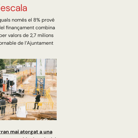
’escala
 quals només el 8% prové
a del finançament combina
er valors de 2,7 milions
tornable de l’Ajuntament
gran mai atorgat a una