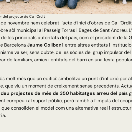
 del projecte de Ca l’Ordit
 de novembre hem celebrat l’acte d’inici d’obres de
Ca l’Ordit
bre sòl municipal al Passeig Torras i Bages de Sant Andreu. 
de les principals autoritats del país, com el president de la 
 de Barcelona
Jaume Collboni
, entre altres entitats i instituc
nisme va ser, sens dubte, de les sòcies del grup impulsor del
 de familiars, amics i entitats del barri en una festa popula
 és molt més que un edifici: simbolitza un punt d’inflexió per 
ge, que viu un moment de creixement sense precedents. Actua
m
deu projectes de més de 350 habitatges arreu del país
gr
t europeu i al suport públic, però també a l’impuls del coope
, que consoliden el model com una alternativa real i estructur
ia.