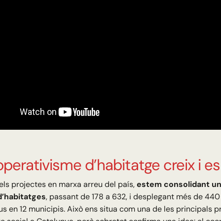
operativisme d’habitatge creix i e
els projectes en marxa arreu del país,
estem consolidant un
d’habitatges
, passant de 178 a 632, i desplegant més de 440
us en 12 municipis. Això ens situa com una de les principals 