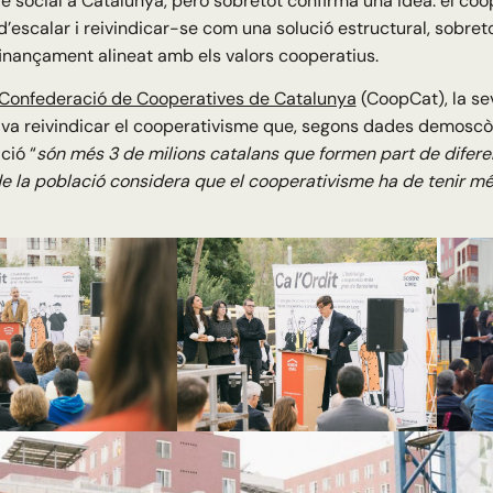
e social a Catalunya, però sobretot confirma una idea: el co
’escalar i reivindicar-se com una solució estructural, sobretot
 finançament alineat amb els valors cooperatius.
Confederació de Cooperatives de Catalunya
(CoopCat), la s
va reivindicar el cooperativisme que, segons dades demoscò
ció “
són més 3 de milions catalans que formen part de difere
e la població considera que el cooperativisme ha de tenir mé