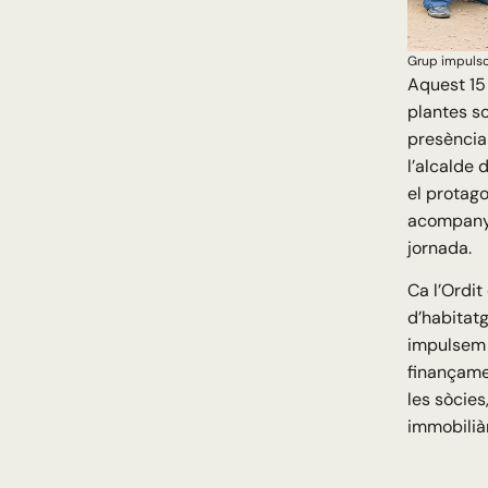
Grup impulsor
Aquest 15
plantes so
presència 
l’alcalde
el protago
acompanyar
jornada.
Ca l’Ordit
d’habitat
impulse
finançamen
les sòcies
immobiliàr