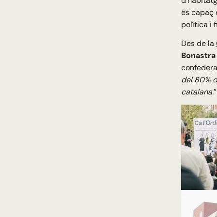
d’habitatg
és capaç d
política i
Des de la
Bonastra
confedera
del 80% d
catalana.
”