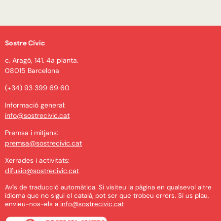
Sostre Cívic
c. Aragó, 141. 4a planta.
08015 Barcelona
(+34) 93 399 69 60
Informació general:
info@sostrecivic.cat
Premsa i mitjans:
premsa@sostrecivic.cat
Xerrades i activitats:
difusio@sostrecivic.cat
Avís de traducció automàtica. Si visiteu la pàgina en qualsevol altre
idioma que no sigui el català, pot ser que trobeu errors. Si us plau,
envieu-nos-els a
info@sostrecivic.cat