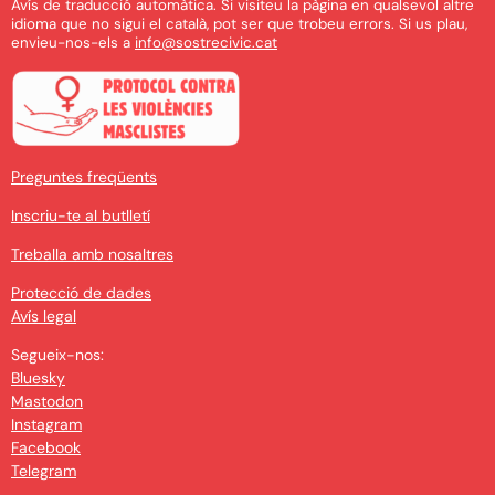
Avís de traducció automàtica. Si visiteu la pàgina en qualsevol altre
idioma que no sigui el català, pot ser que trobeu errors. Si us plau,
envieu-nos-els a
info@sostrecivic.cat
Preguntes freqüents
Inscriu-te al butlletí
Treballa amb nosaltres
Protecció de dades
Avís legal
Segueix-nos:
Bluesky
Mastodon
Instagram
Facebook
Telegram