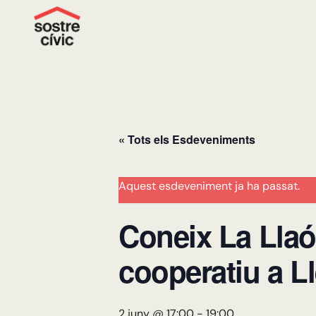
« Tots els Esdeveniments
Aquest esdeveniment ja ha passat.
Coneix La Llaó:
cooperatiu a Ll
2 juny @ 17:00
-
19:00