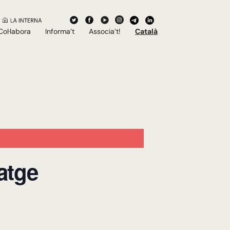
Col·labora
Informa’t
Associa’t!
Català
atge