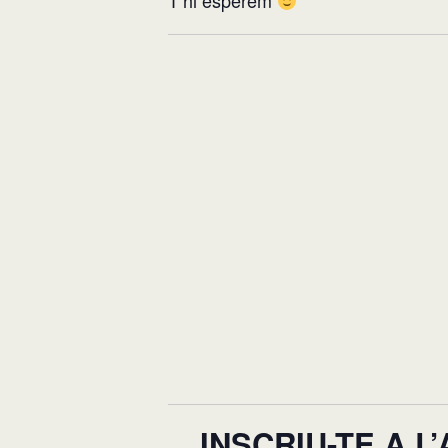
T’hi esperem
INSCRIU-TE A 