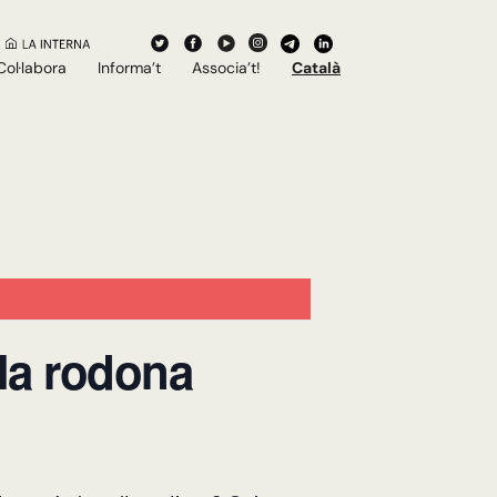
Col·labora
Informa’t
Associa’t!
Català
ula rodona