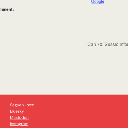
Google
a
niment:
Can 70: Sessió info
Segueix-nos:
Bluesky
Mastodon
Instagram