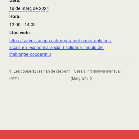
Data:
19 de març de 2024
Hora:
12:00 - 14:00
Lloc web:
https://serveis.acapa.cat/program/el-paper-dels-ens-
locals-en-leconomia-social-i-solidaria-impuls-de-
lhabitatge-cooperatiu
Sessió informativa mensual
Les cooperatives han de crèixer?
Com?
(Març ’24)