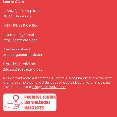
Sostre Cívic
c. Aragó, 141. 4a planta.
08015 Barcelona
(+34) 93 399 69 60
Informació general:
info@sostrecivic.cat
Premsa i mitjans:
premsa@sostrecivic.cat
Xerrades i activitats:
difusio@sostrecivic.cat
Avís de traducció automàtica. Si visiteu la pàgina en qualsevol altre
idioma que no sigui el català, pot ser que trobeu errors. Si us plau,
envieu-nos-els a
info@sostrecivic.cat