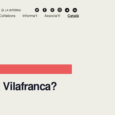
Col·labora
Informa’t
Associa’t!
Català
 Vilafranca?