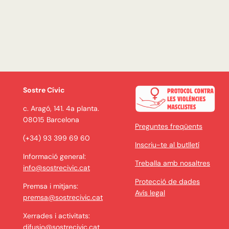
Sostre Cívic
c. Aragó, 141. 4a planta.
08015 Barcelona
Preguntes freqüents
(+34) 93 399 69 60
Inscriu-te al butlletí
Informació general:
Treballa amb nosaltres
info@sostrecivic.cat
Protecció de dades
Premsa i mitjans:
Avís legal
premsa@sostrecivic.cat
Xerrades i activitats:
difusio@sostrecivic.cat