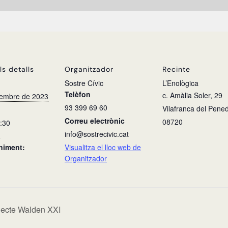
ls detalls
Organitzador
Recinte
Sostre Cívic
L’Enològica
Telèfon
c. Amàlia Soler, 29
sembre de 2023
93 399 69 60
Vilafranca del Pene
Correu electrònic
08720
0:30
info@sostrecivic.cat
a
niment:
Visualitza el lloc web de
Organitzador
jecte Walden XXI