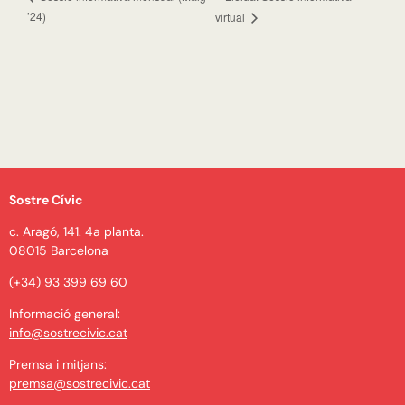
’24)
virtual
Sostre Cívic
c. Aragó, 141. 4a planta.
08015 Barcelona
(+34) 93 399 69 60
Informació general:
info@sostrecivic.cat
Premsa i mitjans:
premsa@sostrecivic.cat