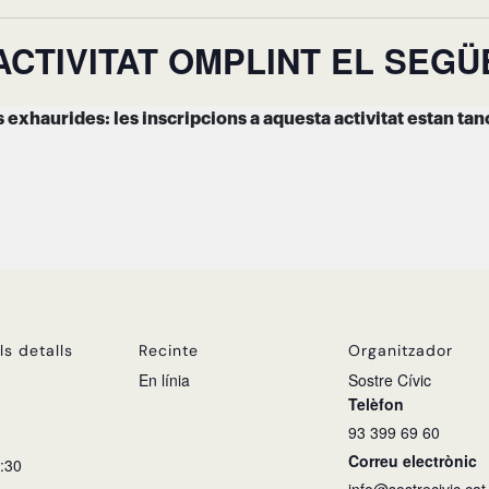
L’ACTIVITAT OMPLINT EL SEG
ls detalls
Recinte
Organitzador
En línia
Sostre Cívic
Telèfon
93 399 69 60
Correu electrònic
8:30
info@sostrecivic.cat