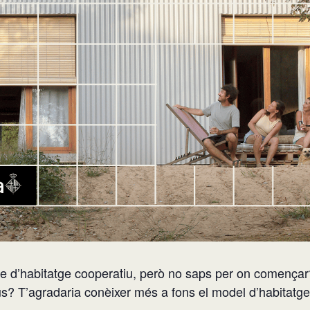
cte d’habitatge cooperatiu, però no saps per on comença
ius? T’agradaria conèixer més a fons el model d’habitatg