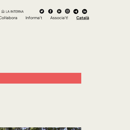
Col·labora
Informa’t
Associa’t!
Català