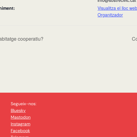
a
niment:
Visualitza el lloc we
Organitzador
abitatge cooperatiu?
Co
Segueix-nos:
Bluesky
Mastodon
Instagram
Facebook