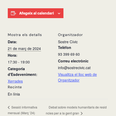
Afegeix al calendari
Mostra els detalls
Organitzador
Data:
Sostre Cívic
Telèfon
21 de març de 2024
93 399 69 60
Hora:
Correu electrònic
17:30 - 19:00
info@sostrecivic.cat
Categoria
d'Esdeveniment:
Visualitza el lloc web de
Organitzador
Xerrades
Recinte
En línia
Debat sobre models humanitaris de resid
Sessió informativa
mensual (Març ’24)
ncies per a la gent gran