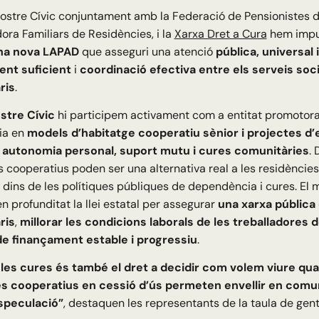
 Sostre Cívic conjuntament amb la Federació de Pensionistes 
ra Familiars de Residències, i la
Xarxa Dret a Cura
hem impu
una nova LAPAD
que asseguri una atenció
pública, universal 
ent suficient
i
coordinació efectiva entre els serveis socia
ris
.
stre Cívic
hi participem activament com a entitat promotora,
ia en
models d’habitatge cooperatiu sènior i projectes d’
n
autonomia personal, suport mutu i cures comunitàries
.
 cooperatius poden ser una alternativa real a les residències 
s dins de les polítiques públiques de dependència i cures. El
n profunditat la llei estatal per assegurar
una xarxa pública 
ris
,
millorar les condicions laborals de les treballadores 
e finançament estable i progressiu
.
a les cures és també el dret a decidir com volem viure qu
s cooperatius en cessió d’ús permeten envellir en comu
speculació”
, destaquen les representants de la taula de gen