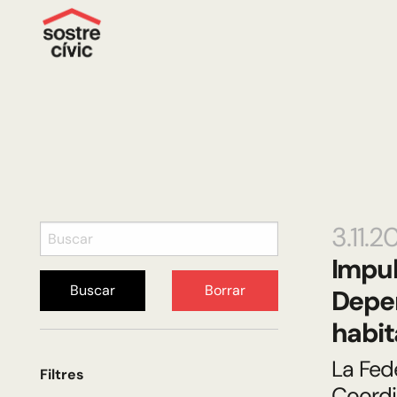
3.11.2
Impul
Buscar
Borrar
Depen
habit
La Fed
Filtres
Coordi