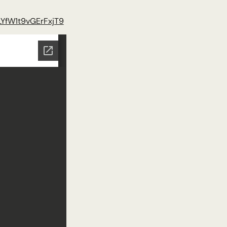
9LYfW1t9vGErFxjT9