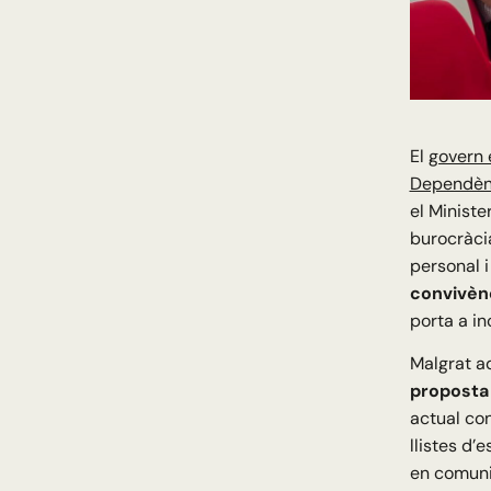
El
govern 
Dependèn
el Ministe
burocràcia
personal i
convivènc
porta a i
Malgrat a
proposta 
actual con
llistes d’
en comuni