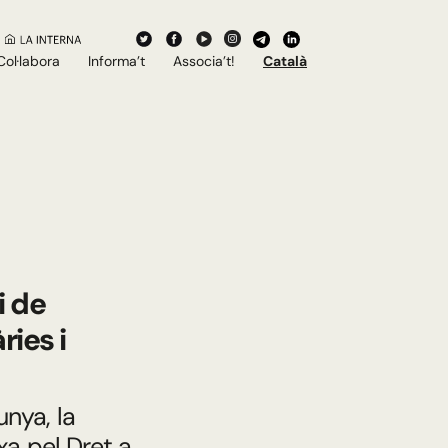
Col·labora
Informa’t
Associa’t!
Català
i de
ies i
nya, la
xa pel Dret a