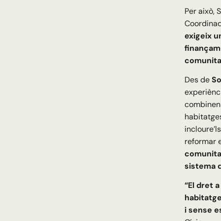
Per això,
Coordinado
exigeix 
finançam
comunita
Des de
So
experiènc
combine
habitatges
incloure’l
reformar e
comunita
sistema d
“El dret 
habitatge
i sense e