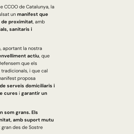
de CCOO de Catalunya, la
lsat un
manifest que
i de proximitat
, amb
ls, sanitaris i
 aportant la nostra
envelliment actiu
, que
 Defensem que els
tradicionals, i que cal
 manifest proposa
de serveis domiciliaris i
de cures
i
garantir un
an som grans. Els
nitat, amb suport mutu
t gran des de Sostre