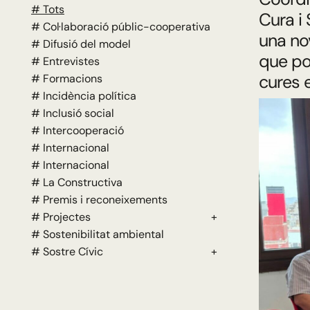
# Tots
Cura i
# Col·laboració públic-cooperativa
una no
# Difusió del model
que pos
# Entrevistes
cures 
# Formacions
# Incidència política
# Inclusió social
# Intercooperació
# Internacional
# Internacional
# La Constructiva
# Premis i reconeixements
# Projectes
+
# Sostenibilitat ambiental
# Sostre Cívic
+