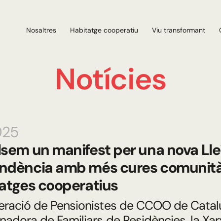
Nosaltres
Habitatge cooperatiu
Viu transformant
Notícies
025
sem un manifest per una nova Lle
dència amb més cures comunitàr
atges cooperatius
eració de Pensionistes de CCOO de Catalu
nadora de Familiars de Residències, la Xar