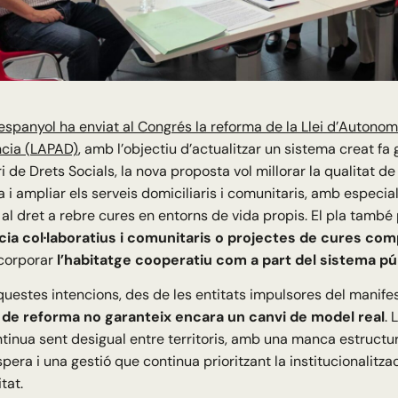
espanyol ha enviat al Congrés la reforma de la Llei d’Autonomi
cia (LAPAD)
, amb l’objectiu d’actualitzar un sistema creat fa
ri de Drets Socials, la nova proposta vol millorar la qualitat de 
 i ampliar els serveis domiciliaris i comunitaris, amb especia
 al dret a rebre cures en entorns de vida propis. El pla tamb
ia col·laboratius i comunitaris o projectes de cures com
ncorporar
l’habitatge cooperatiu com a part del sistema pú
questes intencions, des de les entitats impulsores del manif
de reforma no garanteix encara un canvi de model real
. 
tinua sent desigual entre territoris, amb una manca estructur
espera i una gestió que continua prioritzant la institucionalitza
tat.