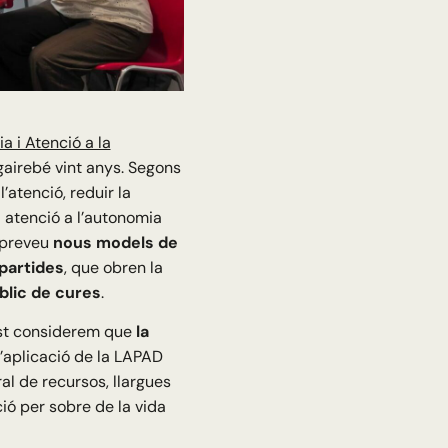
a i Atenció a la
 gairebé vint anys. Segons
l’atenció, reduir la
l atenció a l’autonomia
é preveu
nous models de
partides
, que obren la
blic de cures
.
est considerem que
la
L’aplicació de la LAPAD
al de recursos, llargues
ció per sobre de la vida