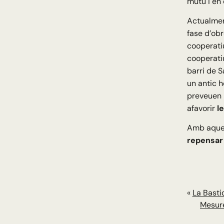
mutu i en 
Actualmen
fase d’obr
cooperati
cooperatiu
barri de S
un antic h
preveuen 
afavorir
l
Amb aques
repensar 
«
La Basti
Mesure