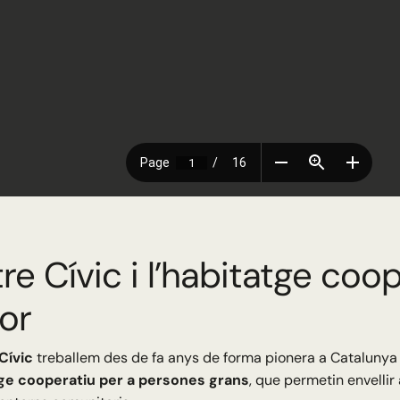
re Cívic i l’habitatge coo
or
Cívic
treballem des de fa anys de forma pionera a Catalunya
ge cooperatiu per a persones grans
, que permetin envelli