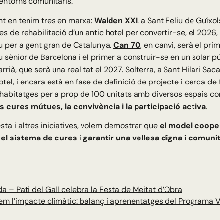
entorns comunitaris.
t en tenim tres en marxa:
Walden XXI
, a Sant Feliu de Guíxo
es de rehabilitació d’un antic hotel per convertir-se, el 2026,
u per a gent gran de Catalunya.
Can 70
, en canvi, serà el pri
 sènior de Barcelona i el primer a construir-se en un solar púb
arrià, que serà una realitat el 2027.
Solterra
, a Sant Hilari Sa
otel, i encara està en fase de definició de projecte i cerca de
habitatges per a prop de 100 unitats amb diversos espais co
es cures mútues, la convivència i la participació activa
.
ta i altres iniciatives, volem demostrar que
el model cooper
el sistema de cures
i
garantir una vellesa digna i comunit
da – Pati del Gall celebra la Festa de Meitat d’Obra
m l’impacte climàtic: balanç i aprenentatges del Programa 