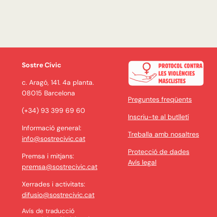
Sostre Cívic
c. Aragó, 141. 4a planta.
08015 Barcelona
Preguntes freqüents
(+34) 93 399 69 60
Inscriu-te al butlletí
Informació general:
Treballa amb nosaltres
info@sostrecivic.cat
Protecció de dades
Premsa i mitjans:
Avís legal
premsa@sostrecivic.cat
Xerrades i activitats:
difusio@sostrecivic.cat
Avís de traducció