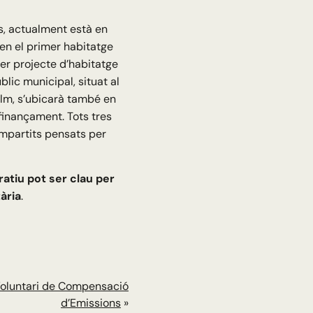
ls, actualment està en
 en el primer habitatge
mer projecte d’habitatge
lic municipal, situat al
calm, s’ubicarà també en
 finançament. Tots tres
mpartits pensats per
atiu pot ser clau per
ària
.
Voluntari de Compensació
d’Emissions
»