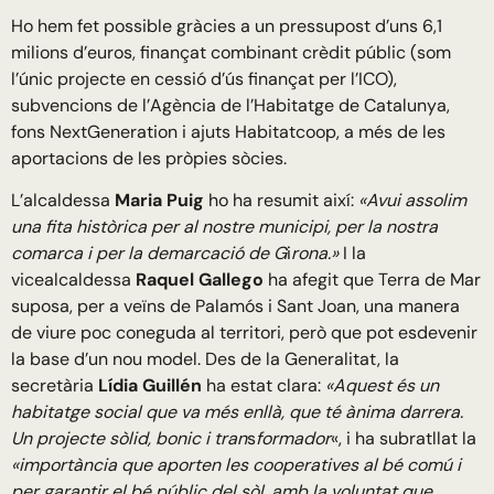
Ho hem fet possible gràcies a un pressupost d’uns 6,1
milions d’euros, finançat combinant crèdit públic (som
l’únic projecte en cessió d’ús finançat per l’ICO),
subvencions de l’Agència de l’Habitatge de Catalunya,
fons NextGeneration i ajuts Habitatcoop, a més de les
aportacions de les pròpies sòcies.
L’alcaldessa
Maria Puig
ho ha resumit així:
«Avui assolim
una fita històrica per al nostre municipi, per la nostra
comarca i per la demarcació de G
i
rona.»
I la
vicealcaldessa
Raquel Gallego
ha afegit que Terra de Mar
suposa, per a veïns de Palamós i Sant Joan, una manera
de viure poc coneguda al territori, però que pot esdevenir
la base d’un nou model. Des de la Generalitat, la
secretària
Lídia Guillén
ha estat clara:
«Aquest és un
habitatge social que va més enllà, que té ànima darrera.
Un projecte sòlid, bonic i tran
s
formador
«, i ha subratllat la
«importància que aporten les cooperatives al bé comú i
per garantir el bé públic del sòl, amb la voluntat que