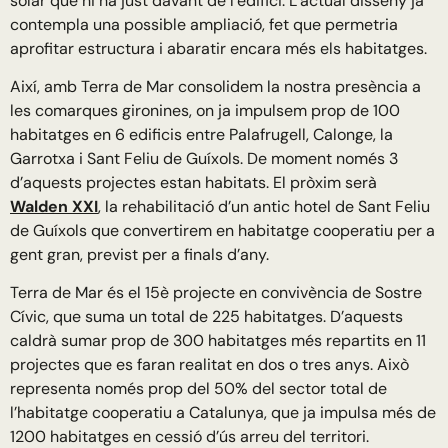
solar que hi ha just davant de l’edifici. L’actual disseny ja
contempla una possible ampliació, fet que permetria
aprofitar estructura i abaratir encara més els habitatges.
Així, amb Terra de Mar consolidem la nostra presència a
les comarques gironines, on ja impulsem prop de 100
habitatges en 6 edificis entre Palafrugell, Calonge, la
Garrotxa i Sant Feliu de Guíxols. De moment només 3
d’aquests projectes estan habitats. El pròxim serà
Walden XXI
, la rehabilitació d’un antic hotel de Sant Feliu
de Guíxols que convertirem en habitatge cooperatiu per a
gent gran, previst per a finals d’any.
Terra de Mar és el 15è projecte en convivència de Sostre
Cívic, que suma un total de 225 habitatges. D’aquests
caldrà sumar prop de 300 habitatges més repartits en 11
projectes que es faran realitat en dos o tres anys. Això
representa només prop del 50% del sector total de
l’habitatge cooperatiu a Catalunya, que ja impulsa més de
1200 habitatges en cessió d’ús arreu del territori.