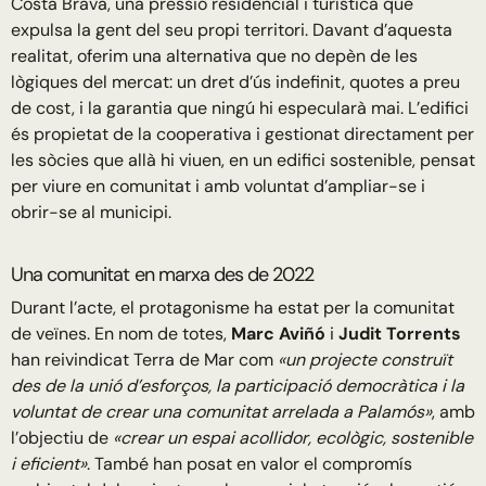
Costa Brava, una pressió residencial i turística que
expulsa la gent del seu propi territori. Davant d’aquesta
realitat, oferim una alternativa que no depèn de les
lògiques del mercat: un dret d’ús indefinit, quotes a preu
de cost, i la garantia que ningú hi especularà mai. L’edifici
és propietat de la cooperativa i gestionat directament per
les sòcies que allà hi viuen, en un edifici sostenible, pensat
per viure en comunitat i amb voluntat d’ampliar-se i
obrir-se al municipi.
Una comunitat en marxa des de 2022
Durant l’acte, el protagonisme ha estat per la comunitat
de veïnes. En nom de totes,
Marc Aviñó
i
Judit Torrents
han reivindicat Terra de Mar com
«un projecte construït
des de la unió d’esforços, la participació democràtica i la
voluntat de crear una comunitat arrelada a Palamós»
, amb
l’objectiu de
«crear un espai acollidor, ecològic, sostenible
i eficient»
. També han posat en valor el compromís