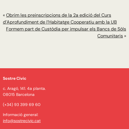
«
Obrim les preinscripcions de la 2a edició del Curs
d’Aprofundiment de l’Habitatge Cooperatiu amb la UB
Formem part de Custòdia per impulsar els Bancs de Sòls
Comunitaris
»
Sostre Cívic
c. Aragó, 141. 4a planta.
08015 Barcelona
(+34) 93 399 69 60
Informació general:
info@sostrecivic.cat