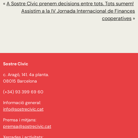
«
A Sostre Cívic prenem decisions entre tots. Tots sumem!
Assistim a la IV Jornada Internacional de Finances
cooperatives
»
Sostre Cívic
c. Aragó, 141. 4a planta.
08015 Barcelona
(+34) 93 399 69 60
Informació general:
info@sostrecivic.cat
Premsa i mitjans:
premsa@sostrecivic.cat
Xerrades i activitats: