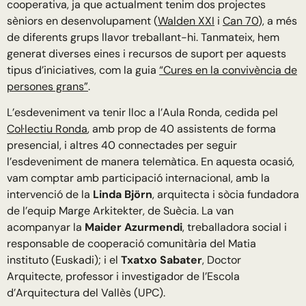
cooperativa, ja que actualment tenim dos projectes
sèniors en desenvolupament (
Walden XXI
i
Can 70
), a més
de diferents grups llavor treballant-hi. Tanmateix, hem
generat diverses eines i recursos de suport per aquests
tipus d’iniciatives, com la guia
“Cures en la convivència de
persones grans”
.
L’esdeveniment va tenir lloc a l’Aula Ronda, cedida pel
Col·lectiu Ronda
, amb prop de 40 assistents de forma
presencial, i altres 40 connectades per seguir
l’esdeveniment de manera telemàtica. En aquesta ocasió,
vam comptar amb participació internacional, amb la
intervenció de la
Linda Björn
, arquitecta i sòcia fundadora
de l’equip Marge Arkitekter, de Suècia. La van
acompanyar la
Maider Azurmendi
, treballadora social i
responsable de cooperació comunitària del Matia
instituto (Euskadi); i el
Txatxo Sabater
, Doctor
Arquitecte, professor i investigador de l’Escola
d’Arquitectura del Vallès (UPC).