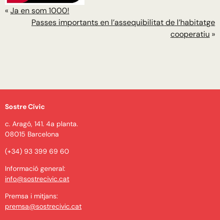
«
Ja en som 1000!
Passes importants en l’assequibilitat de l’habitatge
cooperatiu
»
Sostre Cívic
c. Aragó, 141. 4a planta.
08015 Barcelona
(+34) 93 399 69 60
Informació general:
info@sostrecivic.cat
Premsa i mitjans:
premsa@sostrecivic.cat