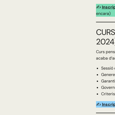
✍️
Inscri
encara)
CURS
2024
Curs pensa
acaba d’ar
Sessió 
Genere
Garanti
Governa
Criteris
✍️
Inscri