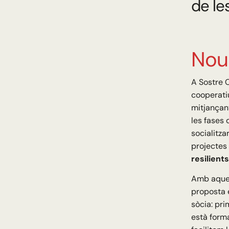
de le
Nou 
A Sostre C
cooperati
mitjançant
les fases 
socialitz
projectes
resilients
Amb aquest
proposta e
sòcia: pr
està form