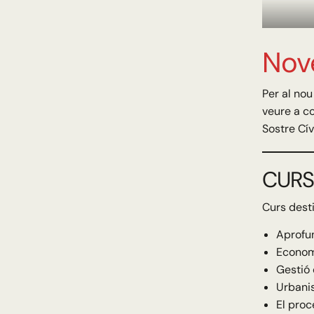
Nov
Per al nou
veure a co
Sostre Cív
CURS 
Curs desti
Aprofun
Economi
Gestió 
Urbanis
El proc