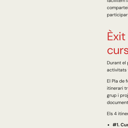
facilitem 
comparteix
participar
Èxit
cur
Durant el 
activitats
El Pla de 
itinerari 
grup i pro
documents
Els 4 itine
#1. Cu