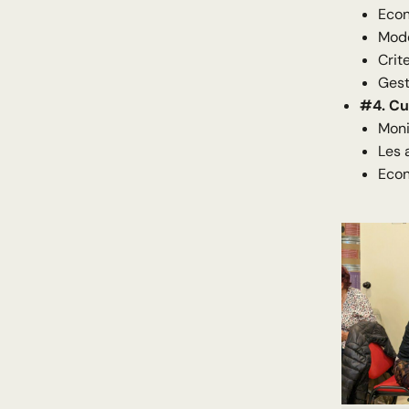
Econ
Mode
Crite
Gest
#4. Cu
Moni
Les 
Econ