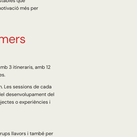
estables que
 motivació més per
imers
mb 3 itineraris, amb 12
es.
un. Les sessions de cada
 del desenvolupament del
ojectes o experiències i
rups llavors i també per