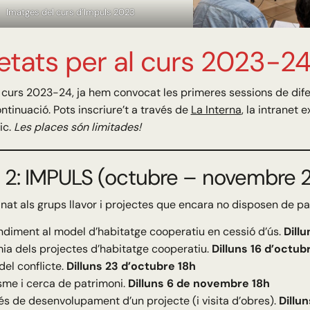
Imatges del curs d’Impuls 2023
etats per al curs 2023-2
 curs 2023-24, ja hem convocat les primeres sessions de difer
ntinuació. Pots inscriure’t a través de
La Interna
, la intranet 
ic.
Les places són limitades!
2: IMPULS (octubre – novembre 
nat als grups llavor i projectes que encara no disposen de pa
diment al model d’habitatge cooperatiu en cessió d’ús.
Dill
a dels projectes d’habitatge cooperatiu.
Dilluns 16 d’octub
del conflicte.
Dilluns 23 d’octubre 18h
me i cerca de patrimoni.
Dilluns 6 de novembre 18h
és de desenvolupament d’un projecte (i visita d’obres).
Dillu