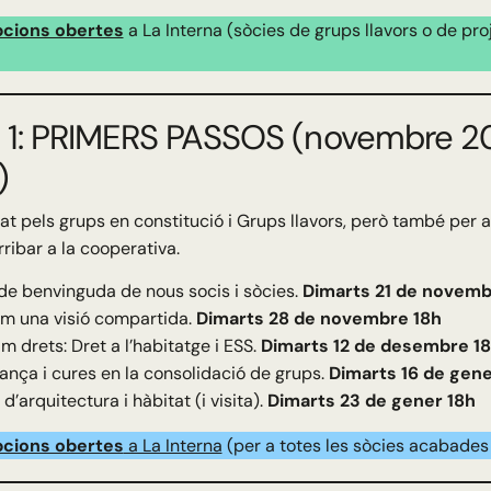
pcions obertes
a La Interna (sòcies de grups llavors o de pr
 1: PRIMERS PASSOS (novembre 2
)
t pels grups en constitució i Grups llavors, però també per 
ribar a la cooperativa.
de benvinguda de nous socis i sòcies.
Dimarts 21 de novemb
m una visió compartida.
Dimarts 28 de novembre 18h
m drets: Dret a l’habitatge i ESS.
Dimarts 12 de desembre 1
nça i cures en la consolidació de grups.
Dimarts 16 de gene
 d’arquitectura i hàbitat (i visita).
Dimarts 23 de gener 18h
pcions obertes
a La Interna
(per a totes les sòcies acabades 