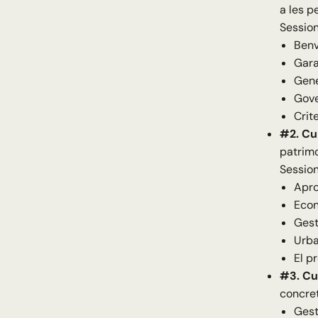
a les p
Session
Benv
Gara
Gene
Gove
Crite
#2. Cu
patrimo
Session
Apro
Econ
Gest
Urba
El p
#3. Cu
concret
Gest