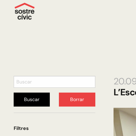
20.0
L’Esc
Buscar
Borrar
Filtres