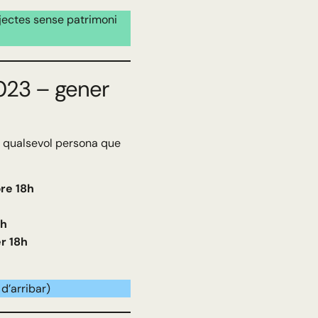
ojectes sense patrimoni
023 – gener
a qualsevol persona que
re 18h
8h
r 18h
d’arribar)