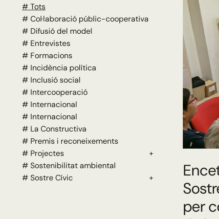
# Tots
# Col·laboració públic-cooperativa
# Difusió del model
# Entrevistes
# Formacions
# Incidència política
# Inclusió social
# Intercooperació
# Internacional
# Internacional
# La Constructiva
# Premis i reconeixements
# Projectes
+
# Sostenibilitat ambiental
Encet
# Sostre Cívic
+
Sostr
per c