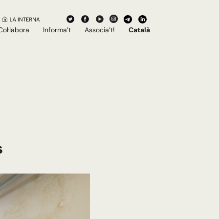
Col·labora
Informa’t
Associa’t!
Català
s