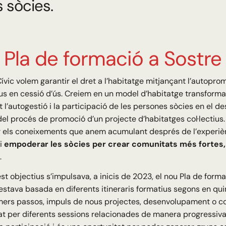
s sòcies.
Pla de formació a Sostre 
ívic volem garantir el dret a l’habitatge mitjançant l’autopro
us en cessió d’ús. Creiem en un model d’habitatge transforma
 l’autogestió i la participació de les persones sòcies en el 
del procés de promoció d’un projecte d’habitatges col·lectius.
ar els coneixements que anem acumulant després de l’experiè
 i
empoderar les sòcies per crear comunitats més fortes,
.
 objectius s’impulsava, a inicis de 2023, el nou Pla de forma
stava basada en diferents itineraris formatius segons en qui
imers passos, impuls de nous projectes, desenvolupament o con
at per diferents sessions relacionades de manera progressiv