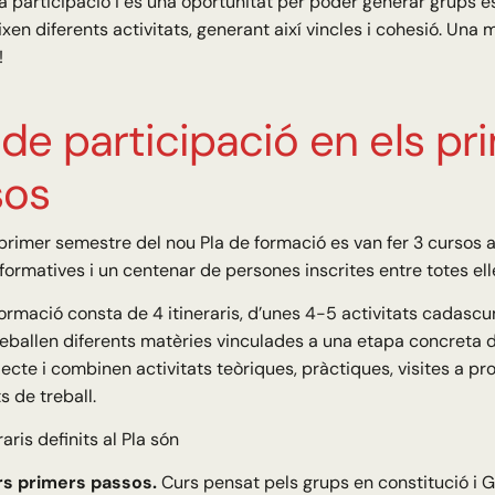
la participació i és una oportunitat per poder generar grups 
en diferents activitats, generant així vincles i cohesió. Una
!
 de participació en els pr
sos
primer semestre del nou Pla de formació es van fer 3 cursos a
 formatives i un centenar de persones inscrites entre totes ell
formació consta de 4 itineraris, d’unes 4-5 activitats cadasc
treballen diferents matèries vinculades a una etapa concreta
jecte i combinen activitats teòriques, pràctiques, visites a pr
 de treball.
raris definits al Pla són
rs primers passos.
Curs pensat pels grups en constitució i G