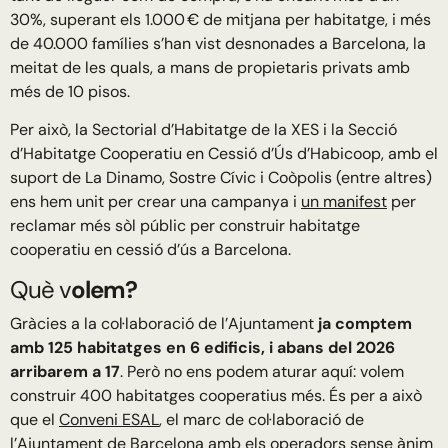
30%, superant els 1.000 € de mitjana per habitatge, i més
de 40.000 famílies s’han vist desnonades a Barcelona, la
meitat de les quals, a mans de propietaris privats amb
més de 10 pisos.
Per això, la Sectorial d’Habitatge de la XES i la Secció
d’Habitatge Cooperatiu en Cessió d’Ús d’Habicoop, amb el
suport de La Dinamo, Sostre Cívic i Coòpolis (entre altres)
ens hem unit per crear una campanya i
un manifest
per
reclamar més sòl públic per construir habitatge
cooperatiu en cessió d’ús a Barcelona.
Què v
olem?
Gràcies a la col·laboració de l’Ajuntament
ja comptem
amb 125 habitatges en 6 edificis, i abans del 2026
arribarem a 17
. Però no ens podem aturar aquí: volem
construir 400 habitatges cooperatius més. És per a això
que el
Conveni ESAL
, el marc de col·laboració de
l’Ajuntament de Barcelona amb els operadors sense ànim