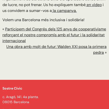
de lucre, no pot frenar. Us ho expliquem també
en vídeo
i
us convidem a sumar-vos a
la campanya.
Volem una Barcelona més inclusiva i solidària!
«
Participem del Congrés dels 125 anys de cooperativisme
reforçant el nostre compromís amb el futur i la solidaritat
internacional
Una obra amb molt de futur: Walden XXI posa la primera
pedra
»
Sostre Cívic
c. Aragó, 141. 4a planta.
08015 Barcelona