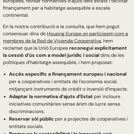
europees, revisar normatives d’ajuts dels estats i facilitar
finançament per a habitatge assequible a escala
continental.
En la nostra contribució a la consulta, que hem pogut
consensuar dins de
Housing Europe on participem com a
membres de la Red de Vivienda Cooperativa
, hem
reclamat que la Unió Europea
reconegui explícitament
la cessió d’ús com a model jurídic i social
dins de les
polítiques d’habitatge assequible, i hem proposat:
Accés específic a finançament europeu i nacional
per a cooperatives i entitats de l’economia social,
mitjançant instruments de crèdit o inversió d’impacte.
Adaptar la normativa d’ajuts d’Estat
per incloure
iniciatives comunitàries sense ànim de lucre sense
discriminacions.
Reservar sòl públic
per a projectes de cooperatives i
entitats socials.
Promoure la sostenibilitat i la innovació
amb