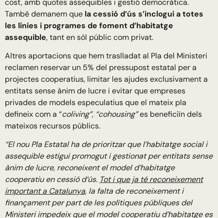
cost, amb quotes assequibles i gestió democràtica.
També demanem que
la cessió d’ús s’inclogui a totes
les línies i programes de foment d’habitatge
assequible
, tant en sòl públic com privat.
Altres aportacions que hem traslladat al Pla del Ministeri
reclamen reservar un 5% del pressupost estatal per a
projectes cooperatius, limitar les ajudes exclusivament a
entitats sense ànim de lucre i evitar que empreses
privades de models especulatius que el mateix pla
defineix com a “
coliving”, “cohousing”
es beneficiïn dels
mateixos recursos públics.
“El nou Pla Estatal ha de prioritzar que l’habitatge social i
assequible estigui promogut i gestionat per entitats sense
ànim de lucre, reconeixent el model d’habitatge
cooperatiu en cessió d’ús.
Tot i que ja té reconeixement
important a Catalunya
, la falta de reconeixement i
finançament per part de les polítiques públiques del
Ministeri impedeix que el model cooperatiu d’habitatge es