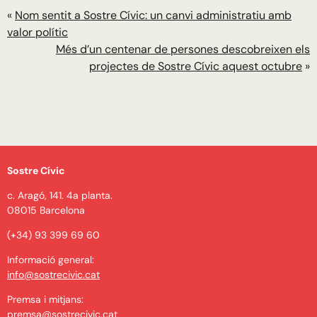
«
Nom sentit a Sostre Cívic: un canvi administratiu amb
valor polític
Més d’un centenar de persones descobreixen els
projectes de Sostre Cívic aquest octubre
»
Sostre Cívic
c. Aragó, 141. 4a planta.
08015 Barcelona
(+34) 93 399 69 60
Informació general:
info@sostrecivic.cat
Premsa i mitjans:
premsa@sostrecivic.cat