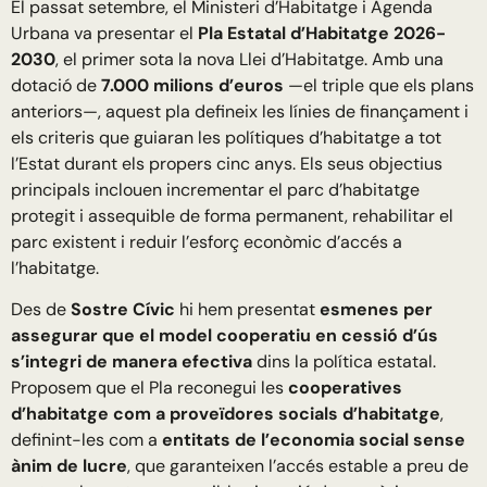
El passat setembre, el Ministeri d’Habitatge i Agenda
Urbana va presentar el
Pla Estatal d’Habitatge 2026-
2030
, el primer sota la nova Llei d’Habitatge. Amb una
dotació de
7.000 milions d’euros
—el triple que els plans
anteriors—, aquest pla defineix les línies de finançament i
els criteris que guiaran les polítiques d’habitatge a tot
l’Estat durant els propers cinc anys. Els seus objectius
principals inclouen incrementar el parc d’habitatge
protegit i assequible de forma permanent, rehabilitar el
parc existent i reduir l’esforç econòmic d’accés a
l’habitatge.
Des de
Sostre Cívic
hi hem presentat
esmenes per
assegurar que el model cooperatiu en cessió d’ús
s’integri de manera efectiva
dins la política estatal.
Proposem que el Pla reconegui les
cooperatives
d’habitatge com a proveïdores socials d’habitatge
,
definint-les com a
entitats de l’economia social sense
ànim de lucre
, que garanteixen l’accés estable a preu de