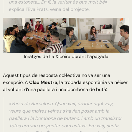
una estoneta… En fi, la veritat és que molt bé»
,
explica l’Eva Prats, veïna del projecte.
Imatges de La Xicoira durant l’apagada
Aquest tipus de resposta col·lectiva no va ser una
excepció. A
Clau Mestra
, la trobada espontània va néixer
al voltant d’una paellera i una bombona de butà:
«Venia de Barcelona. Quan vaig arribar aquí vaig
veure que moltes veïnes s’havien posat amb la
paellera i la bombona de butano, i amb un transistor.
Totes em van preguntar com estava. Em vaig sentir