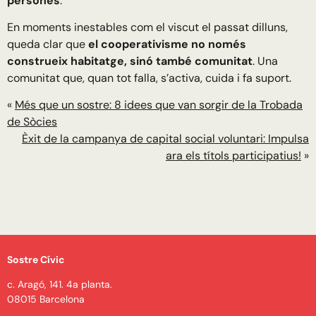
persones
.
En moments inestables com el viscut el passat dilluns,
queda clar que
el cooperativisme no només
construeix habitatge, sinó també comunitat
. Una
comunitat que, quan tot falla, s’activa, cuida i fa suport.
«
Més que un sostre: 8 idees que van sorgir de la Trobada
de Sòcies
Èxit de la campanya de capital social voluntari: Impulsa
ara els títols participatius!
»
Sostre Cívic
c. Aragó, 141. 4a planta.
08015 Barcelona