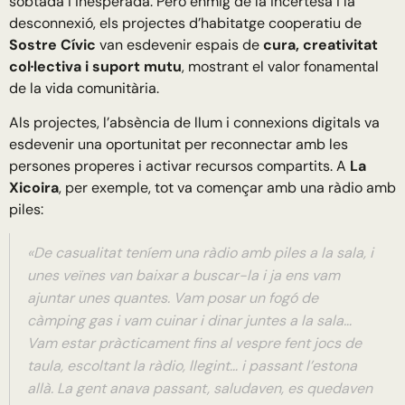
sobtada i inesperada. Però enmig de la incertesa i la
desconnexió, els projectes d’habitatge cooperatiu de
Sostre Cívic
van esdevenir espais de
cura, creativitat
col·lectiva i suport mutu
, mostrant el valor fonamental
de la vida comunitària.
Als projectes, l’absència de llum i connexions digitals va
esdevenir una oportunitat per reconnectar amb les
persones properes i activar recursos compartits. A
La
Xicoira
, per exemple, tot va començar amb una ràdio amb
piles:
«De casualitat teníem una ràdio amb piles a la sala, i
unes veïnes van baixar a buscar-la i ja ens vam
ajuntar unes quantes. Vam posar un fogó de
càmping gas i vam cuinar i dinar juntes a la sala…
Vam estar pràcticament fins al vespre fent jocs de
taula, escoltant la ràdio, llegint… i passant l’estona
allà. La gent anava passant, saludaven, es quedaven