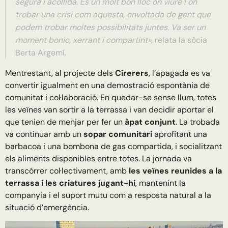
segura i acollida. És un molt bon lloc on viure i on
trobar una crisi com aquesta, envoltada de gent que
podem trobar moltes possibilitats juntes. Va ser un
moment bonic, xerrant i compartint»
, relata la sòcia
Berta Argemí.
Mentrestant, al projecte dels
Cirerers
, l’apagada es va
convertir igualment en una demostració espontània de
comunitat i col·laboració. En quedar-se sense llum, totes
les veïnes van sortir a la terrassa i van decidir aportar el
que tenien de menjar per fer un
àpat conjunt
. La trobada
va continuar amb un
sopar comunitari
aprofitant una
barbacoa i una bombona de gas compartida, i socialitzant
els aliments disponibles entre totes. La jornada va
transcórrer col·lectivament, amb
les veïnes reunides a la
terrassa i les criatures jugant-hi
, mantenint la
companyia i el suport mutu com a resposta natural a la
situació d’emergència.