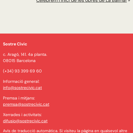
Celebrem l’inici de les obres de La Balma!
»
Sostre Cívic
c. Aragó, 141. 4a planta.
08015 Barcelona
(+34) 93 399 69 60
Informació general:
info@sostrecivic.cat
Premsa i mitjans:
premsa@sostrecivic.cat
Xerrades i activitats:
difusio@sostrecivic.cat
Avís de traducció automàtica. Si visiteu la pàgina en qualsevol altre