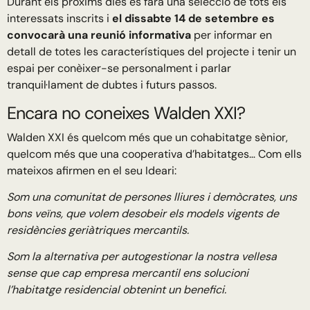
Durant els pròxims dies es farà una selecció de tots els
interessats inscrits i
el dissabte 14 de setembre es
convocarà una reunió informativa
per informar en
detall de totes les característiques del projecte i tenir un
espai per conèixer-se personalment i parlar
tranquil·lament de dubtes i futurs passos.
Encara no coneixes Walden XXI?
Walden XXI és quelcom més que un cohabitatge sènior,
quelcom més que una cooperativa d’habitatges… Com ells
mateixos afirmen en el seu Ideari:
Som una comunitat de persones lliures i demòcrates, uns
bons veïns, que volem desobeir els models vigents de
residències geriàtriques mercantils.
Som la alternativa per autogestionar la nostra vellesa
sense que cap empresa mercantil ens solucioni
l’habitatge residencial obtenint un benefici.