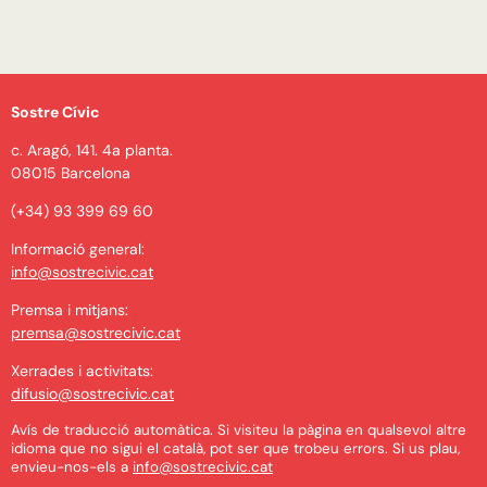
Sostre Cívic
c. Aragó, 141. 4a planta.
08015 Barcelona
(+34) 93 399 69 60
Informació general:
info@sostrecivic.cat
Premsa i mitjans:
premsa@sostrecivic.cat
Xerrades i activitats:
difusio@sostrecivic.cat
Avís de traducció automàtica. Si visiteu la pàgina en qualsevol altre
idioma que no sigui el català, pot ser que trobeu errors. Si us plau,
envieu-nos-els a
info@sostrecivic.cat