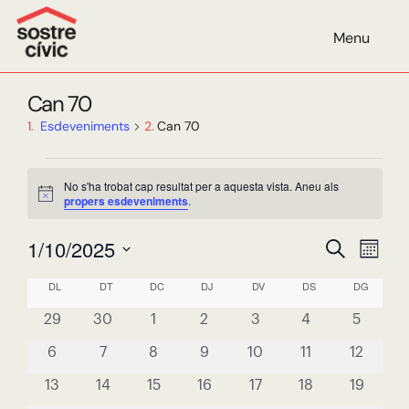
AGENDA
Menu
Can 70
Esdeveniments
Can 70
Esdeveniments
No s'ha trobat cap resultat per a aquesta vista. Aneu als
Avís
propers esdeveniments
.
Navegaci
Nav
1/10/2025
Cerca
Mes
visual
de
Selecciona
Calendari
DL
DILLUNS
DT
DIMARTS
DC
DIMECRES
DJ
DIJOUS
DV
DIVENDRES
DS
DISSABTE
DG
DIUMEN
i
visu
una
de
0
0
0
0
0
0
0
cerca
data.
29
30
1
2
3
4
5
Esd
Esdeveniments
esdeveniments
esdeveniments
esdeveniments
esdeveniments
esdeveniments
esdeveniments
esdeven
d'Esdeve
0
0
0
0
0
0
0
6
7
8
9
10
11
12
esdeveniments
esdeveniments
esdeveniments
esdeveniments
esdeveniments
esdeveniments
esdeven
0
0
0
0
0
0
0
13
14
15
16
17
18
19
esdeveniments
esdeveniments
esdeveniments
esdeveniments
esdeveniments
esdeveniments
esdeven