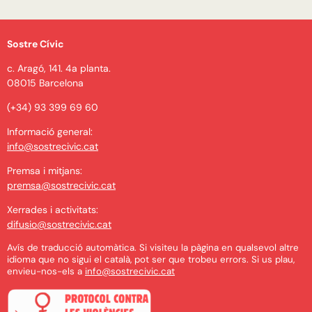
Sostre Cívic
c. Aragó, 141. 4a planta.
08015 Barcelona
(+34) 93 399 69 60
Informació general:
info@sostrecivic.cat
Premsa i mitjans:
premsa@sostrecivic.cat
Xerrades i activitats:
difusio@sostrecivic.cat
Avís de traducció automàtica. Si visiteu la pàgina en qualsevol altre
idioma que no sigui el català, pot ser que trobeu errors. Si us plau,
envieu-nos-els a
info@sostrecivic.cat