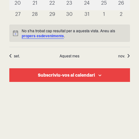
0
0
0
0
0
0
0
20
21
22
23
24
25
26
esdeveniments
esdeveniments
esdeveniments
esdeveniments
esdeveniments
esdeveniments
esdeveni
0
0
0
0
0
0
0
27
28
29
30
31
1
2
esdeveniments
esdeveniments
esdeveniments
esdeveniments
esdeveniments
esdeveniments
esdeven
No s'ha trobat cap resultat per a aquesta vista. Aneu als
Avís
propers esdeveniments
.
set.
Aquest mes
nov.
Subscriviu-vos al calendari