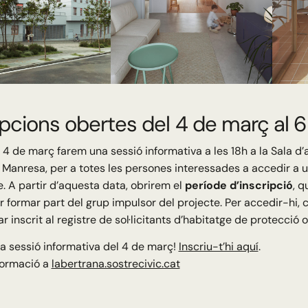
ipcions obertes del 4 de març al 6 
 4 de març farem una sessió informativa a les 18h a la Sala d’
 Manresa, per a totes les persones interessades a accedir a 
e. A partir d’aquesta data, obrirem el
període d’inscripció
, q
er formar part del grup impulsor del projecte. Per accedir-hi, 
ar inscrit al registre de sol·licitants d’habitatge de protecció of
la sessió informativa del 4 de març!
Inscriu-t’hi aquí
.
formació a
labertrana.sostrecivic.cat