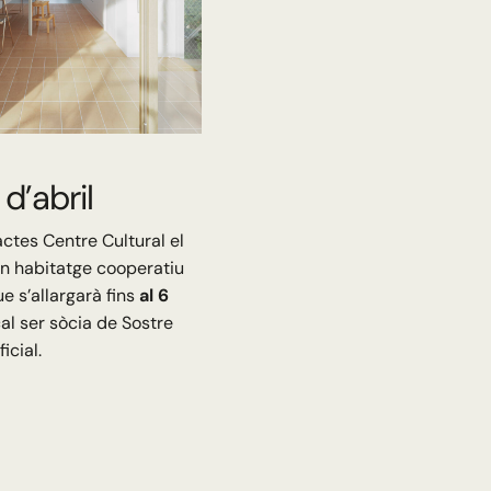
d’abril
actes Centre Cultural el
un habitatge cooperatiu
ue s’allargarà fins
al 6
cal ser sòcia de Sostre
icial.