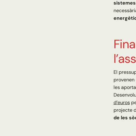
sistemes 
necessària
energèti
Fin
l’as
El pressu
provenen
les aporta
Desenvolu
d’euros
pe
projecte 
de les sò