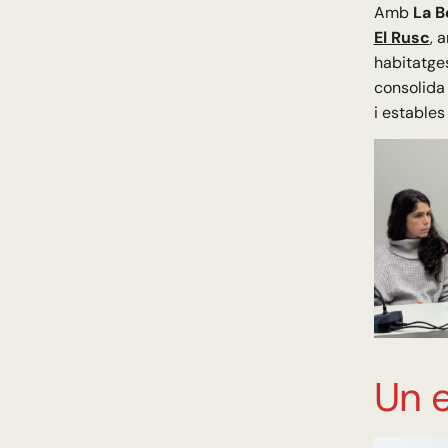
Amb
La B
El Rusc
, 
habitatges
consolida
i estables
Un e