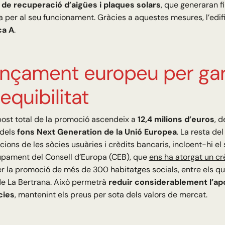
de recuperació d’aigües i plaques solars
, que generaran f
 per al seu funcionament. Gràcies a aquestes mesures, l’edifi
ca A
.
ançament europeu per gar
sequibilitat
post total de la promoció ascendeix a
12,4 milions d’euros
, d
 dels
fons Next Generation de la Unió Europea
. La resta de
cions de les sòcies usuàries i crèdits bancaris, incloent-hi el
pament del Consell d’Europa (CEB), que
ens ha atorgat un crè
r la promoció de més de 300 habitatges socials, entre els qua
de La Bertrana. Això permetrà
reduir considerablement l’apor
cies
, mantenint els preus per sota dels valors de mercat.