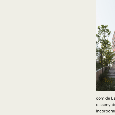
com de
L
disseny de
Incorpora