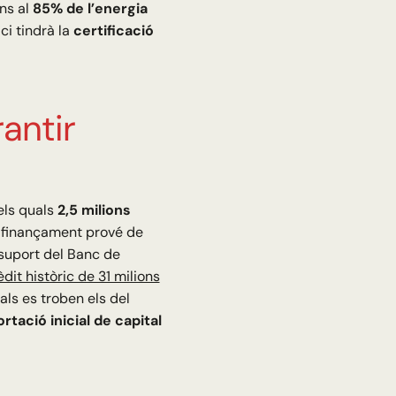
ins al
85% de l’energia
ci tindrà la
certificació
antir
els quals
2,5 milions
l finançament prové de
 suport del Banc de
dit històric de 31 milions
ls es troben els del
tació inicial de capital