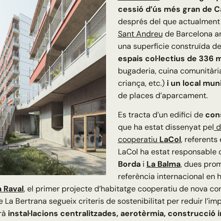
cessió d’ús més gran de Ca
després del que actualment 
Sant Andreu
de Barcelona am
una superfície construïda d
espais col·lectius de 336 
bugaderia, cuina comunitària
criança, etc.)
i un local mun
de places d’aparcament.
Es tracta d’un edifici de
con
que ha estat dissenyat pel
d
cooperatiu
LaCol
, referents
LaCol ha estat responsable 
Borda
i
La Balma
, dues pro
referència internacional en h
a Raval
, el primer projecte d’habitatge cooperatiu de nova co
 La Bertrana segueix criteris de sostenibilitat per reduir l’i
rà
instal·lacions centralitzades, aerotèrmia, construcció i