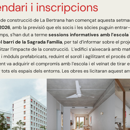
ndari i inscripcions
 de construcció de La Bertrana han començat aquesta setmana 
 2026
, amb la previsió que els socis i les sòcies puguin entrar-
mps, s’han dut a terme
sessions informatives amb l’escola Í
l barri de la Sagrada Família
, per tal d’informar sobre el proj
tzar l’impacte de la construcció. L’edifici s’aixecarà amb ma
i mòduls prefabricats, reduint el soroll i agilitzant el procés 
nt va adquirir el compromís amb l’escola i el veïnat de tirar 
 tots els espais dels entorns. Les obres es licitaran aquest an