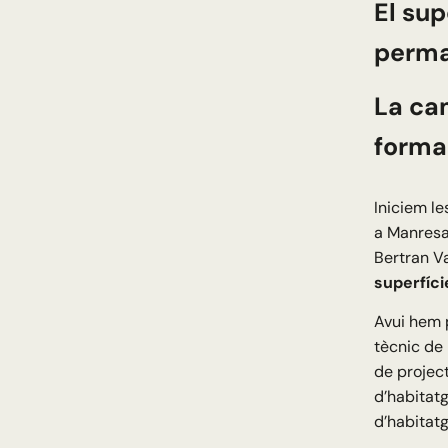
El su
perman
La ca
forma
Iniciem l
a Manresa.
Bertran Va
superfíci
Avui hem 
tècnic de
de projecte
d’habitatg
d’habitatg