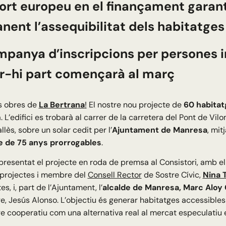
port europeu en el finançament garan
ent l’assequibilitat dels habitatges
mpanya d’inscripcions per persones 
r-hi part començarà al març
es obres de
La Bertrana
!
El nostre nou projecte de
60 habitat
 L’edifici es trobarà al carrer de la carretera del Pont de Vil
llès, sobre un solar cedit per l’
Ajuntament de Manresa
, mit
e de 75 anys prorrogables
.
presentat el projecte en roda de premsa al Consistori, amb e
 projectes i membre del
Consell Rector
de Sostre Cívic,
Nina T
s, i, part de l’Ajuntament, l’
alcalde de Manresa, Marc Aloy
e, Jesús Alonso. L’objectiu és generar habitatges accessibles
e cooperatiu com una alternativa real al mercat especulatiu e