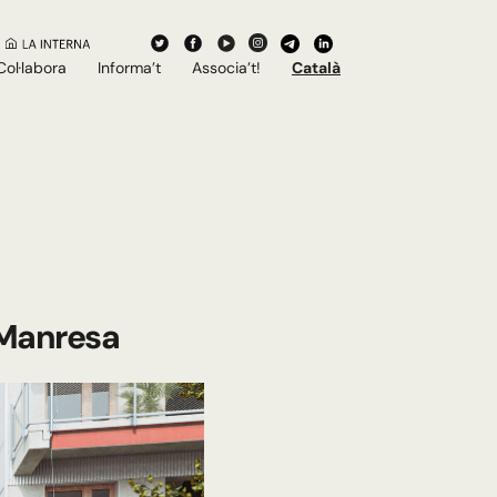
Col·labora
Informa’t
Associa’t!
Català
 Manresa