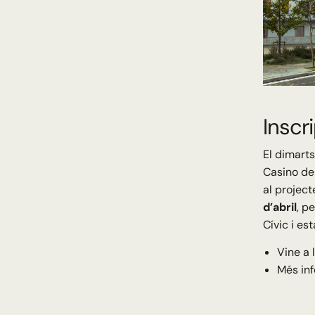
Inscr
El dimarts
Casino de
al project
d’abril
, p
Cívic i est
Vine a 
Més in