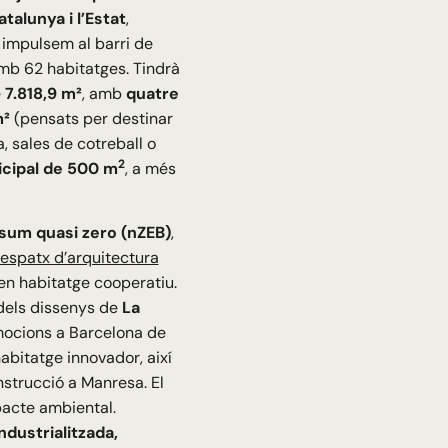
talunya i l’Estat
,
impulsem al barri de
b 62 habitatges. Tindrà
e
7.818,9 m²
, amb
quatre
m²
(pensats per destinar
, sales de cotreball o
2
icipal de 500 m
, a més
sum quasi zero (nZEB)
,
espatx d’arquitectura
 en habitatge cooperatiu.
dels dissenys de
La
mocions a Barcelona de
abitatge innovador, així
nstrucció a Manresa. El
mpacte ambiental.
ndustrialitzada,