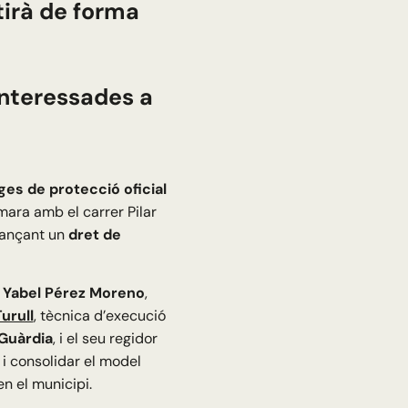
tirà de forma
interessades a
ges de protecció oficial
omara amb el carrer Pilar
jançant un
dret de
l
Yabel Pérez Moreno
,
urull
, tècnica d’execució
 Guàrdia
, i el seu regidor
 i consolidar el model
n el municipi.