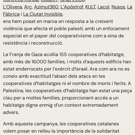
L’Olivera
,
Arç
,
Azimut360
,
L’Apòstrof
,
KULT
,
Lacol
,
Nusos
,
La
Fàbrica
i
La Ciutat Invisible
,
ens hem posat en marxa en resposta a la creixent
violència que afecta el poble palestí, amb un enfocament
especial en el paper del cooperativisme com a eina de
resistència i reconstrucció.
La Franja de Gaza acollia 155 cooperatives d’habitatge,
amb més de 16.000 famílies, i molts d’aquests edificis han
estat enderrocats per l’exèrcit d’Israel. Ara com ara no es
coneix amb exactitud l’abast dels atacs en les
cooperatives d’habitatges ni el nombre de morts i ferits. A
Palestina, les cooperatives d’habitatge han estat una peça
clau per a moltes famílies, proporcionant accés a un
habitatge digne enmig d’un context extremadament
advers.
Amb aquesta campanya, les cooperatives catalanes
volem posar en relleu la importància de la solidaritat