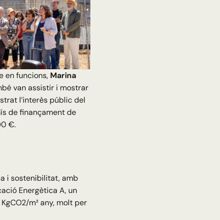
e en funcions,
Marina
mbé van assistir i mostrar
rat l’interès públic del
ís de finançament de
00 €.
 i sostenibilitat, amb
cació Energètica A, un
 KgCO2/m² any, molt per