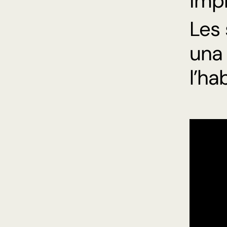
impl
Les 
una 
l’ha