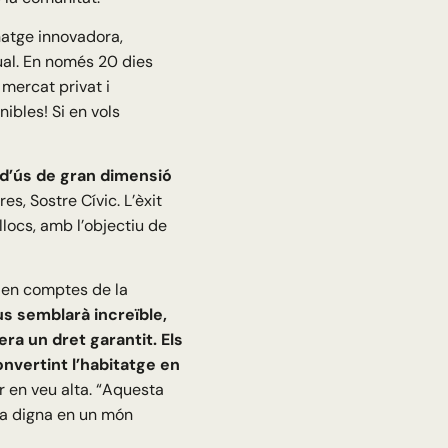
atge innovadora,
al. En només 20 dies
mercat privat i
ibles! Si en vols
 d’ús de gran dimensió
es, Sostre Cívic. L’èxit
llocs, amb l’objectiu de
, en comptes de la
us semblarà increïble,
ra un dret garantit. Els
onvertint l’habitatge en
ir en veu alta. “Aquesta
ida digna en un món