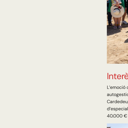
Inter
L’emoció d
autogestio
Cardedeu
d’especial
40.000 € p