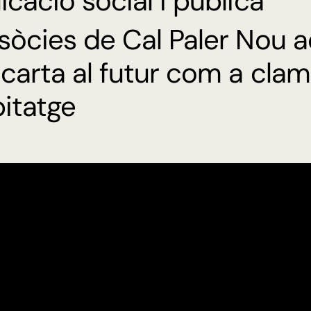
icació social i pública
sòcies de Cal Paler Nou 
carta al futur com a clam
bitatge