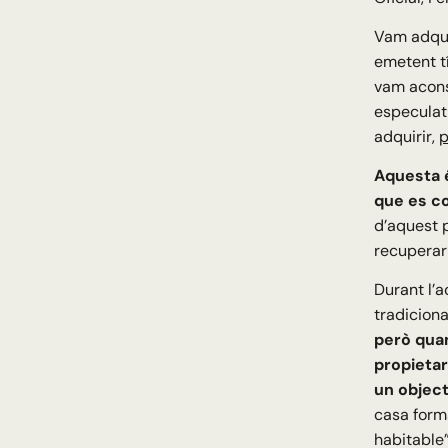
Vam adqui
emetent t
vam aconse
especulati
adquirir,
p
Aquesta é
que es co
d’aquest p
recuperar 
Durant l’a
tradiciona
però quan
propietar
un objec
casa forma
habitable”