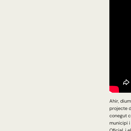
Ahir, dium
projecte d
conegut co
municipi i
Oficial, i