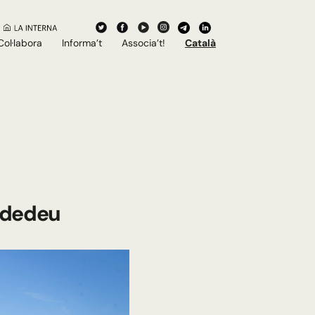
Col·labora
Informa’t
Associa’t!
Català
ardedeu