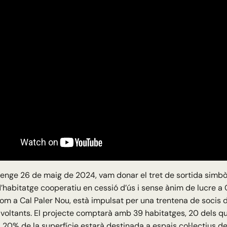
enge 26 de maig de 2024, vam donar el tret de sortida simbòl
’habitatge cooperatiu en cessió d’ús i sense ànim de lucre a C
m a Cal Paler Nou, està impulsat per una trentena de socis d
 voltants. El projecte comptarà amb 39 habitatges, 20 dels q
 el 20% de la superfície estarà destinada a espais col·lectius d