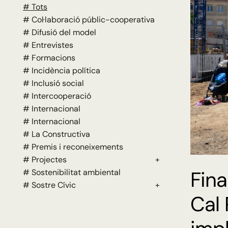
# Tots
# Col·laboració públic-cooperativa
# Difusió del model
# Entrevistes
# Formacions
# Incidència política
# Inclusió social
# Intercooperació
# Internacional
# Internacional
# La Constructiva
# Premis i reconeixements
# Projectes
+
Fina
# Sostenibilitat ambiental
# Sostre Cívic
+
Cal 