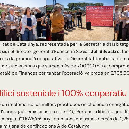
itat de Catalunya, representada per la Secretària d’Habitatg
gui
, i el director general d’Economia Social,
Juli Silvestre
, ta
ort a la promoció cooperativa. La Generalitat també ha demost
amb subvencions que sumen més de 700.000 € i el comprom
 Català de Finances per tancar l’operació, valorada en 6.705.0
ifici sostenible i 100% cooperatiu
Nou implementa les millors pràctiques en eficiència energètica
 d’aconseguir emissions zero de CO₂. Serà un edifici de qualifi
energia d’11 kWh/m² any i amb unes emissions només de 2,25
a mitjana de certificacions A de Catalunya.