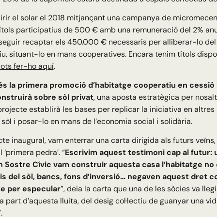
rir el solar el 2018 mitjançant una campanya de micromecen
ítols participatius de 500 € amb una remuneració del 2% anu
guir recaptar els 450.000 € necessaris per alliberar-lo del 
u, situant-lo en mans cooperatives. Encara tenim títols dispon
ots fer-ho aquí
.
s la primera promoció d’habitatge cooperatiu en cessió
nstruirà sobre sòl privat
, una aposta estratègica per nosaltr
rojecte establirà les bases per replicar la iniciativa en altres 
sòl i posar-lo en mans de l’economia social i solidària.
cte inaugural, vam enterrar una carta dirigida als futurs veïns
l ‘primera pedra’. “
Escrivim aquest testimoni cap al futur: 
 Sostre Cívic vam construir aquesta casa l’habitatge no e
is del sòl, bancs, fons d’inversió… negaven aquest dret c
te per especular
”, deia la carta que una de les sòcies va lleg
 part d’aquesta lluita, del desig col·lectiu de guanyar una v
.