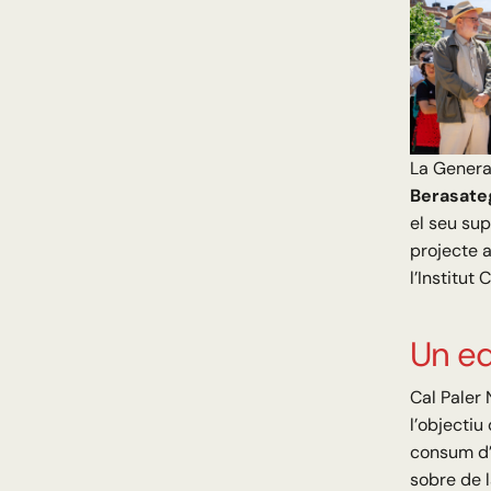
La General
Berasate
el seu sup
projecte 
l’Institut
Un ed
Cal Paler 
l’objectiu
consum d’
sobre de l