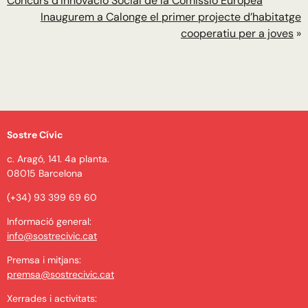
Concurs d’Innovació Social de la Comissió Europea
Inaugurem a Calonge el primer projecte d’habitatge
cooperatiu per a joves
»
Sostre Cívic
c. Aragó, 141. 4a planta.
08015 Barcelona
(+34) 93 399 69 60
Informació general:
info@sostrecivic.cat
Premsa i mitjans:
premsa@sostrecivic.cat
Xerrades i activitats: