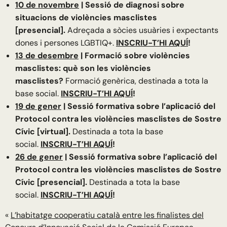
10 de novembre
| Sessió de diagnosi sobre
situacions de violències masclistes
[presencial].
Adreçada a sòcies usuàries i expectants
dones i persones LGBTIQ+.
INSCRIU-T’HI AQUÍ
!
13 de desembre
| Formació sobre violències
masclistes: què son les violències
masclistes?
Formació genèrica, destinada a tota la
base social.
INSCRIU-T’HI AQUÍ
!
19 de gener
| Sessió formativa sobre l’aplicació del
Protocol contra les violències masclistes de Sostre
Cívic [virtual].
Destinada a tota la base
social.
INSCRIU-T’HI AQUÍ
!
26 de gener
| Sessió formativa sobre l’aplicació del
Protocol contra les violències masclistes de Sostre
Cívic [presencial].
Destinada a tota la base
social.
INSCRIU-T’HI AQUÍ
!
«
L’habitatge cooperatiu català entre les finalistes del