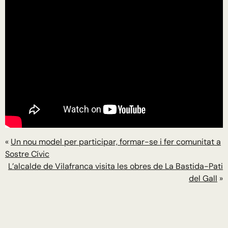
«
Un nou model per participar, formar-se i fer comunitat a
Sostre Cívic
L’alcalde de Vilafranca visita les obres de La Bastida-Pati
del Gall
»