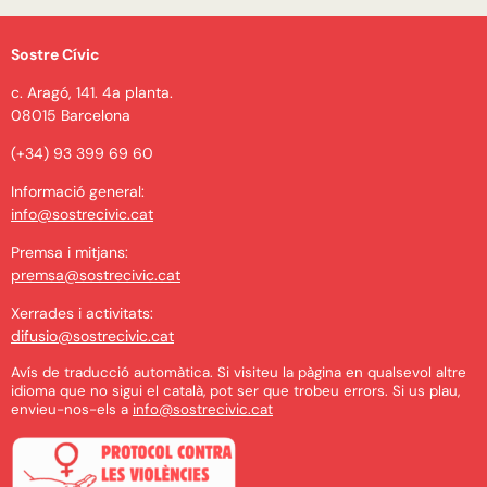
Sostre Cívic
c. Aragó, 141. 4a planta.
08015 Barcelona
(+34) 93 399 69 60
Informació general:
info@sostrecivic.cat
Premsa i mitjans:
premsa@sostrecivic.cat
Xerrades i activitats:
difusio@sostrecivic.cat
Avís de traducció automàtica. Si visiteu la pàgina en qualsevol altre
idioma que no sigui el català, pot ser que trobeu errors. Si us plau,
envieu-nos-els a
info@sostrecivic.cat