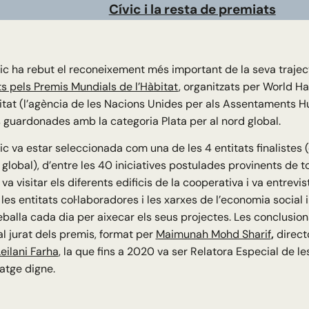
Cívic i la resta de premiats
ic ha rebut el reconeixement més important de la seva traject
s pels Premis Mundials de l’Hàbitat
, organitzats per World H
at (l’agència de les Nacions Unides per als Assentaments 
s guardonades amb la categoria Plata per al nord global.
ic va estar seleccionada com una de les 4 entitats finalistes (
 global), d’entre les 40 iniciatives postulades provinents de t
va visitar els diferents edificis de la cooperativa i va entrevi
 les entitats col·laboradores i les xarxes de l’economia social 
reballa cada dia per aixecar els seus projectes. Les conclusion
l jurat dels premis, format per
Maimunah Mohd Sharif
,
direct
eilani Farha
, la que fins a 2020 va ser Relatora Especial de l
atge digne.