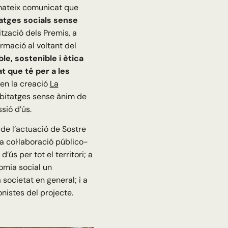
 mateix comunicat que
tatges socials sense
ització dels Premis, a
rmació al voltant del
le, sostenible i ètica
at que té per a les
 en la creació
La
habitatges sense ànim de
sió d’ús.
 de l’actuació de Sostre
la col·laboració público-
ús per tot el territori; a
nomia social un
societat en general; i a
onistes del projecte.