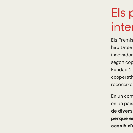
Els 
inte
Els Premi
habitatge 
innovadors
segon cop 
Fundació 
cooperativ
reconeixe
En un comu
en un país
de divers
perquè en
cessió d’