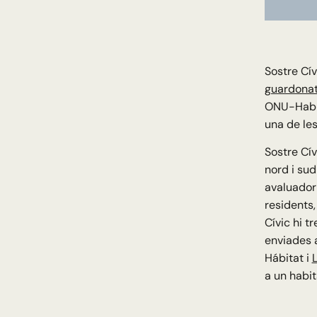
Sostre Cív
guardonat
ONU-Habit
una de le
Sostre Cív
nord i sud
avaluador 
residents,
Cívic hi t
enviades a
Hábitat i
L
a un habit