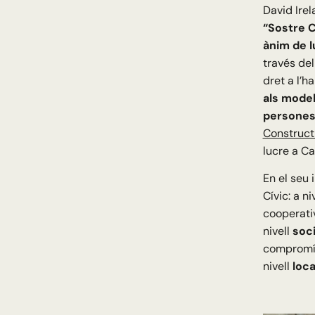
David Irel
“Sostre C
ànim de l
través del
dret a l’h
als models
persones 
Construct
lucre a Ca
En el seu 
Cívic: a ni
cooperativ
nivell
soci
compromís 
nivell
loca