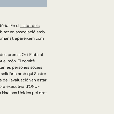
òria! En el
llistat dels
abitat en associació amb
Humans), apareixem com
dos premis Or i Plata al
ot el món. El comitè
star les persones sòcies
i solidària amb qui Sostre
s de l’avaluació van estar
ora executiva d’ONU-
es Nacions Unides pel dret