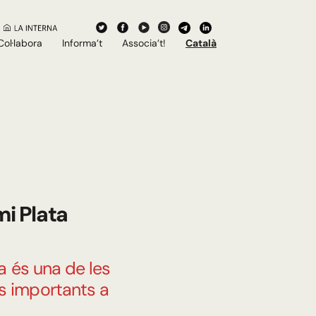
Col·labora
Informa’t
Associa’t!
Català
i Plata
a és una de les
s importants a