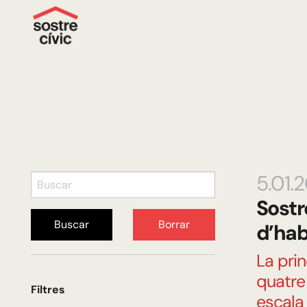
5.01.
Sostr
Buscar
Borrar
d’hab
La pri
quatre
Filtres
escala 