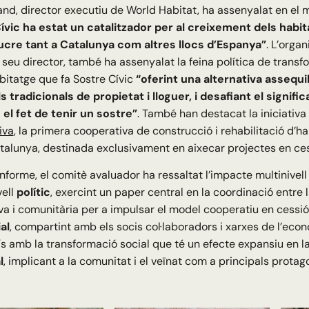
and, director executiu de World Habitat, ha assenyalat en el
ívic ha estat un catalitzador per al creixement dels habi
ucre tant a Catalunya com altres llocs d’Espanya”
. L’organ
 seu director, també ha assenyalat la feina política de transfo
abitatge que fa Sostre Cívic
“oferint una alternativa assequib
 tradicionals de propietat i lloguer, i desafiant el signific
el fet de tenir un sostre”
. També han destacat la iniciativa
iva
, la primera cooperativa de construcció i rehabilitació d’
talunya, destinada exclusivament en aixecar projectes en ces
informe, el comitè avaluador ha ressaltat l’impacte multinivell
vell
polític
, exercint un paper central en la coordinació entre 
a i comunitària per a impulsar el model cooperatiu en cessió d’
al
, compartint amb els socis col·laboradors i xarxes de l’eco
amb la transformació social que té un efecte expansiu en la 
l
, implicant a la comunitat i el veïnat com a principals protag