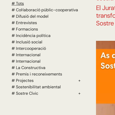
# Tots
El Jur
# Col·laboració públic-cooperativa
transfo
# Difusió del model
Sostre 
# Entrevistes
# Formacions
# Incidència política
# Inclusió social
# Intercooperació
# Internacional
# Internacional
# La Constructiva
# Premis i reconeixements
# Projectes
+
# Sostenibilitat ambiental
# Sostre Cívic
+