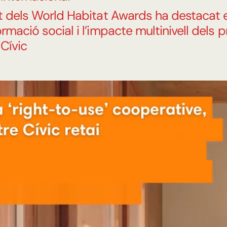
at dels World Habitat Awards ha destacat e
rmació social i l’impacte multinivell dels 
Cívic