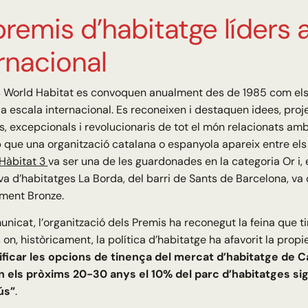
premis d’habitatge líders 
rnacional
s World Habitat es convoquen anualment des de 1985 com els 
a escala internacional. Es reconeixen i destaquen idees, pro
, excepcionals i revolucionaris de tot el món relacionats amb l
que una organització catalana o espanyola apareix entre els 
Hàbitat 3
va ser una de les guardonades en la categoria Or i, e
a d’habitatges La Borda, del barri de Sants de Barcelona, va 
ment Bronze.
nicat, l’organització dels Premis ha reconegut la feina que t
 on, històricament, la política d’habitatge ha afavorit la propie
ificar les opcions de tinença del mercat d’habitatge de Ca
 els pròxims 20-30 anys el 10% del parc d’habitatges si
ús”
.