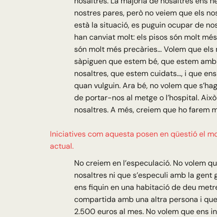
nosaltres. La majoria de nosaltres ens 
nostres pares, però no veiem que els nost
està la situació, es puguin ocupar de no
han canviat molt: els pisos són molt més 
són molt més precàries… Volem que els no
sàpiguen que estem bé, que estem amb
nosaltres, que estem cuidats…, i que ens
quan vulguin. Ara bé, no volem que s’ha
de portar-nos al metge o l’hospital. Això
nosaltres. A més, creiem que ho farem m
Iniciatives com aquesta posen en qüestió el m
actual.
No creiem en l’especulació. No volem q
nosaltres ni que s’especuli amb la gent
ens fiquin en una habitació de deu met
compartida amb una altra persona i qu
2.500 euros al mes. No volem que ens inf