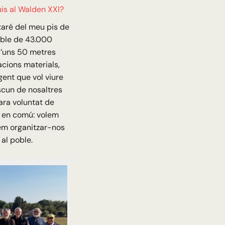
is al Walden XXI?
xaré del meu pis de
oble de 43.000
d’uns 50 metres
cions materials,
gent que vol viure
cun de nosaltres
lara voluntat de
a en comú: volem
lem organitzar-nos
 al poble.