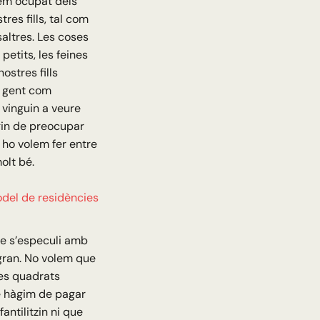
hem ocupat dels
res fills, tal com
saltres. Les coses
petits, les feines
stres fills
 gent com
 vinguin a veure
gin de preocupar
 ho volem fer entre
olt bé.
odel de residències
ue s’especuli amb
 gran. No volem que
res quadrats
e hàgim de pagar
antilitzin ni que