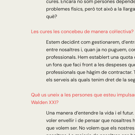
cures. Encara no som persones depende
problemes físics, però tot això a la llarga
què?
Les cures les concebeu de manera col·lectiva?
Estem decidint com gestionarem, d’entr
entre nosaltres i, quan ja no puguem,
professionals. Hem establert una quota 
un fons que faci front a les despeses qu
professionals que hàgim de contractar.
els serveis als quals tenim dret de la seg
Què us uneix a les persones que esteu impulsan
Walden XXI?
Una manera d’entendre la vida i el futu
voler envellir i de pensar que nosaltres 
que volem ser. No volem que els nostres f