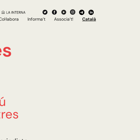
Col·labora
Informa’t
Associa’t!
Català
es
ú
tres
”