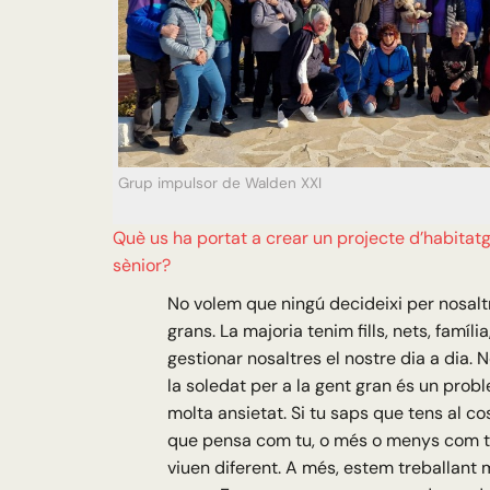
Grup impulsor de Walden XXI
Què us ha portat a crear un projecte d’habitat
sènior?
No volem que ningú decideixi per nosal
grans. La majoria tenim fills, nets, famíli
gestionar nosaltres el nostre dia a dia. 
la soledat per a la gent gran és un pro
molta ansietat. Si tu saps que tens al c
que pensa com tu, o més o menys com tu
viuen diferent. A més, estem treballant 