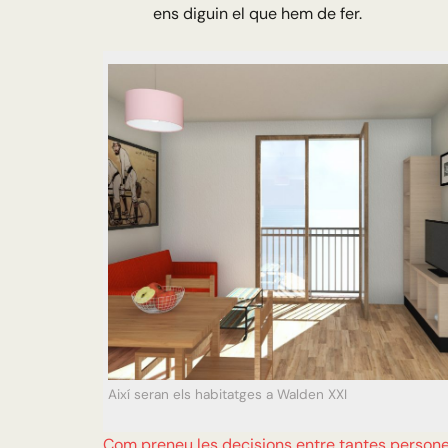
ens diguin el que hem de fer.
Així seran els habitatges a Walden XXI
Com preneu les decisions entre tantes person