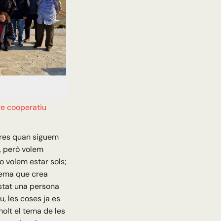
ge cooperatiu
tres quan siguem
a, però volem
No volem estar sols;
blema que crea
ostat una persona
, les coses ja es
molt el tema de les