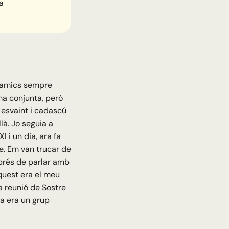
a
 amics sempre
ma conjunta, però
t esvaint i cadascú
llà. Jo seguia a
 i un dia, ara fa
e. Em van trucar de
sprés de parlar amb
aquest era el meu
a reunió de Sostre
va era un grup