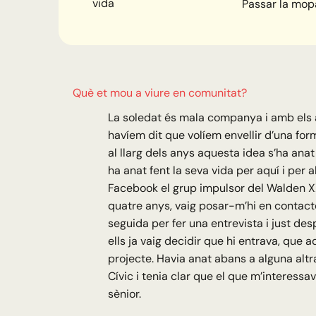
vida
Passar la mop
Què et mou a viure en comunitat?
La soledat és mala companya i amb els
havíem dit que volíem envellir d’una for
al llarg dels anys aquesta idea s’ha ana
ha anat fent la seva vida per aquí i per a
Facebook el grup impulsor del Walden XXI
quatre anys, vaig posar-m’hi en contact
seguida per fer una entrevista i just de
ells ja vaig decidir que hi entrava, que 
projecte. Havia anat abans a alguna altr
Cívic i tenia clar que el que m’interessa
sènior.