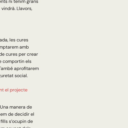
nts ni tenim grans
 vindrà. Llavors,
ada, les cures
 comptarem amb
de cures per crear
e comportin els
 També aprofitarem
uretat social.
t el projecte
r. Una manera de
hem de decidir el
ills s’ocupin de