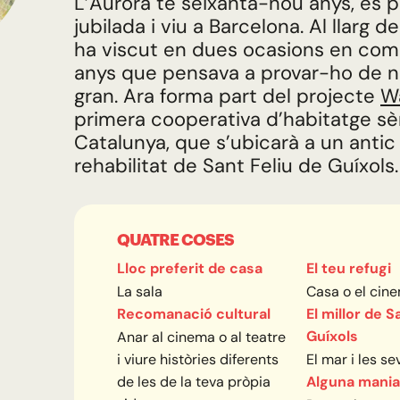
L’Aurora té seixanta-nou anys, és p
jubilada i viu a Barcelona. Al llarg d
ha viscut en dues ocasions en comu
anys que pensava a provar-ho de n
gran. Ara forma part del projecte
W
primera cooperativa d’habitatge sè
Catalunya, que s’ubicarà a un antic
rehabilitat de Sant Feliu de Guíxols
QUATRE COSES
Lloc preferit de casa
El teu refugi
La sala
Casa o el cin
Recomanació cultural
El millor de S
Guíxols
Anar al cinema o al teatre
i viure històries diferents
El mar i les se
de les de la teva pròpia
Alguna mania