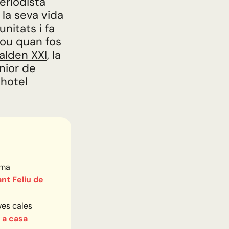
eriodista
e la seva vida
nitats i fa
ou quan fos
alden XXI
, la
nior de
 hotel
.
ema
ant Feliu de
ves cales
 a casa