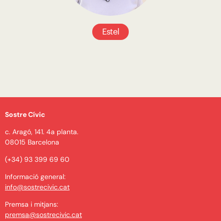
Estel
Sostre Cívic
c. Aragó, 141. 4a planta.
08015 Barcelona
(+34) 93 399 69 60
Informació general:
info@sostrecivic.cat
Premsa i mitjans:
premsa@sostrecivic.cat