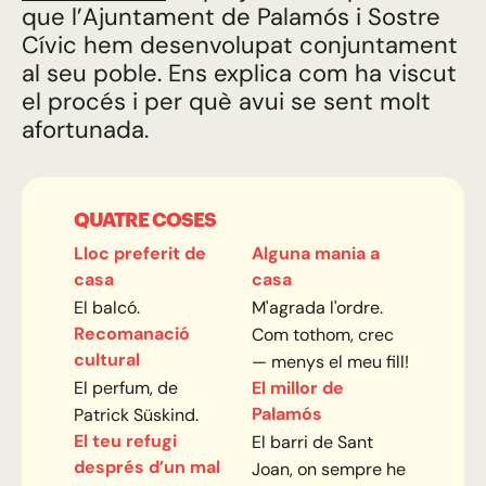
que l’Ajuntament de Palamós i Sostre
Cívic hem desenvolupat conjuntament
al seu poble. Ens explica com ha viscut
el procés i per què avui se sent molt
afortunada.
QUATRE COSES
Lloc preferit de
Alguna mania a
casa
casa
El balcó.
M'agrada l'ordre.
Recomanació
Com tothom, crec
cultural
— menys el meu fill!
El perfum, de
El millor de
Palamós
Patrick Süskind.
El teu refugi
El barri de Sant
després d’un mal
Joan, on sempre he