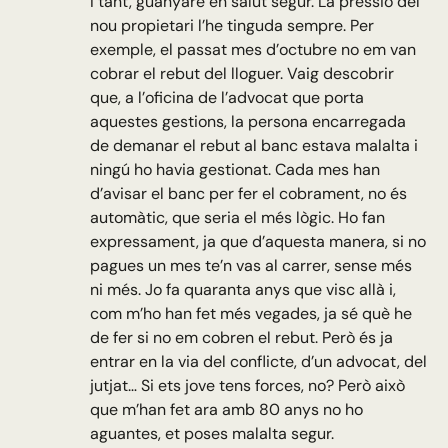
I tant, guanyaré en salut segur. La pressió del
nou propietari l’he tinguda sempre. Per
exemple, el passat mes d’octubre no em van
cobrar el rebut del lloguer. Vaig descobrir
que, a l’oficina de l’advocat que porta
aquestes gestions, la persona encarregada
de demanar el rebut al banc estava malalta i
ningú ho havia gestionat. Cada mes han
d’avisar el banc per fer el cobrament, no és
automàtic, que seria el més lògic. Ho fan
expressament, ja que d’aquesta manera, si no
pagues un mes te’n vas al carrer, sense més
ni més.
Jo fa quaranta anys que visc allà i,
com m’ho han fet més vegades, ja sé què he
de fer si no em cobren el rebut. Però és ja
entrar en la via del conflicte, d’un advocat, del
jutjat… Si ets jove tens forces, no? Però això
que m’han fet ara amb 80 anys no ho
aguantes, et poses malalta segur.