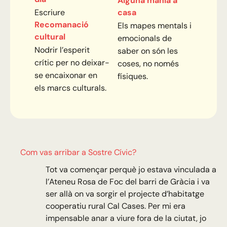
Alguna mania a
Escriure
casa
Recomanació
Els mapes mentals i
cultural
emocionals de
Nodrir l’esperit
saber on són les
crític per no deixar-
coses, no només
se encaixonar en
físiques.
els marcs culturals.
Com vas arribar a Sostre Cívic?
Tot va començar perquè jo estava vinculada a
l’Ateneu Rosa de Foc del barri de Gràcia i va
ser allà on va sorgir el projecte d’habitatge
cooperatiu rural Cal Cases. Per mi era
impensable anar a viure fora de la ciutat, jo