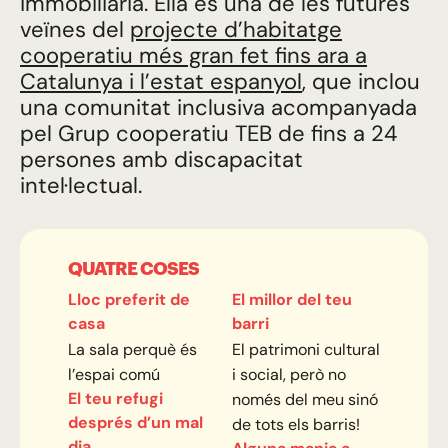
immobiliària. Ella és una de les futures
veïnes del
projecte d’habitatge
cooperatiu més gran fet fins ara a
Catalunya i l’estat espanyol
, que inclou
una comunitat inclusiva acompanyada
pel Grup cooperatiu TEB de fins a 24
persones amb discapacitat
intel·lectual.
QUATRE COSES
Lloc preferit de
El millor del teu
casa
barri
La sala perquè és
El patrimoni cultural
l’espai comú
i social, però no
El teu refugi
només del meu sinó
després d’un mal
de tots els barris!
dia