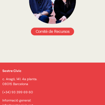
Comitè de Recursos
Sostre Cívic
c. Aragó, 141. 4a planta.
08015 Barcelona
(+34) 93 399 69 60
Informació general: