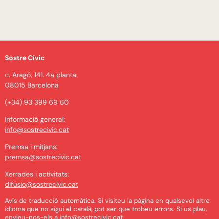
Sostre Cívic
c. Aragó, 141. 4a planta.
08015 Barcelona
(+34) 93 399 69 60
Informació general:
info@sostrecivic.cat
Premsa i mitjans:
premsa@sostrecivic.cat
Xerrades i activitats:
difusio@sostrecivic.cat
Avís de traducció automàtica. Si visiteu la pàgina en qualsevol altre
idioma que no sigui el català, pot ser que trobeu errors. Si us plau,
envieu-nos-els a
info@sostrecivic.cat