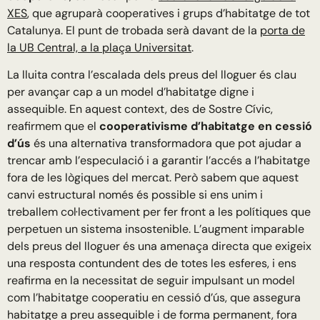
XES
, que agruparà cooperatives i grups d’habitatge de tot
Catalunya. El punt de trobada serà davant de la
porta de
la UB Central, a la plaça Universitat
.
La lluita contra l’escalada dels preus del lloguer és clau
per avançar cap a un model d’habitatge digne i
assequible. En aquest context, des de Sostre Cívic,
reafirmem que el
cooperativisme d’habitatge en cessió
d’ús
és una alternativa transformadora que pot ajudar a
trencar amb l’especulació i a garantir l’accés a l’habitatge
fora de les lògiques del mercat. Però sabem que aquest
canvi estructural només és possible si ens unim i
treballem col·lectivament per fer front a les polítiques que
perpetuen un sistema insostenible. L’augment imparable
dels preus del lloguer és una amenaça directa que exigeix
una resposta contundent des de totes les esferes, i ens
reafirma en la necessitat de seguir impulsant un model
com l’habitatge cooperatiu en cessió d’ús, que assegura
habitatge a preu assequible i de forma permanent, fora