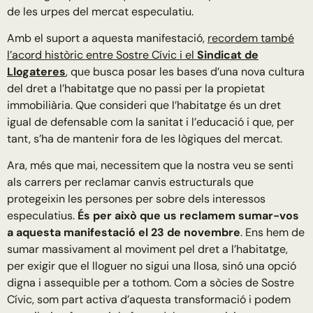
de les urpes del mercat especulatiu.
Amb el suport a aquesta manifestació,
recordem també
l’acord històric entre Sostre Cívic i el
Sindicat de
Llogateres
, que busca posar les bases d’una nova cultura
del dret a l’habitatge que no passi per la propietat
immobiliària. Que consideri que l’habitatge és un dret
igual de defensable com la sanitat i l’educació i que, per
tant, s’ha de mantenir fora de les lògiques del mercat.
Ara, més que mai, necessitem que la nostra veu se senti
als carrers per reclamar canvis estructurals que
protegeixin les persones per sobre dels interessos
especulatius.
És per això que us reclamem sumar-vos
a aquesta manifestació el 23 de novembre
. Ens hem de
sumar massivament al moviment pel dret a l’habitatge,
per exigir que el lloguer no sigui una llosa, sinó una opció
digna i assequible per a tothom. Com a sòcies de Sostre
Cívic, som part activa d’aquesta transformació i podem