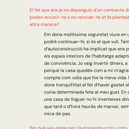
El fet que ara ja no depenguis d'un contracte d
poden encarir-te o no renovar-te et fa planteja
altra manera?
Em dona moltíssima seguretat viure en 
podré continuar-hi, si és el que vull. Ta
d’autoconstrucció ha implicat que ens
els espais interiors de l’habitatge adapt
de convivència. Jo vaig invertir diners, a
perquè la casa quedés com a mi m’agrad
compte com volia que fos la meva vida.
dona tranquil·litat el fet d’haver gastat 
cuina determinada feta al meu gust. En 
una casa de lloguer no hi inverteixes di
que tard o d’hora hauràs de marxar, se
mica de pas.
Per què vau optar per l’autoconstrucció i com 