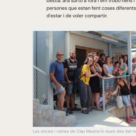
bèstia: ara surto a fora i em trobo nens i
persones que estan fent coses diferents
d’estar i de voler compartir.
Les sòcies i veïnes de Clau Mestra hi viuen des del 