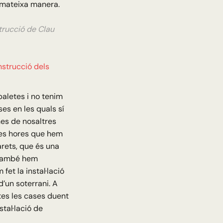
 mateixa manera.
trucció de Clau
nstrucció dels
paletes i no tenim
es en les quals sí
es de nosaltres
les hores que hem
arets, que és una
 També hem
fet la instal·lació
d’un soterrani. A
tes les cases duent
tal·lació de