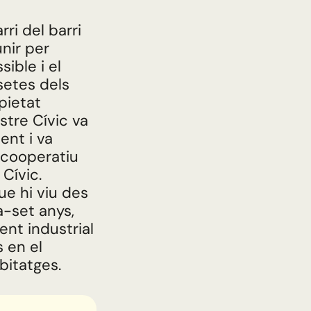
rri del barri
unir per
ible i el
etes dels
pietat
stre Cívic va
ent i va
 cooperatiu
Cívic.
ue hi viu des
a-set anys,
nt industrial
s en el
bitatges.