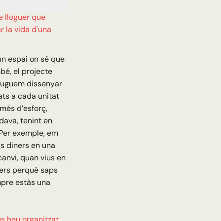
e lloguer que
r la vida d'una
un espai on sé que
mbé, el projecte
 puguem dissenyar
ats a cada unitat
 més d’esforç,
ava, tenint en
 Per exemple, em
els diners en una
canvi, quan vius en
ners perquè saps
mpre estàs una
us heu organitzat