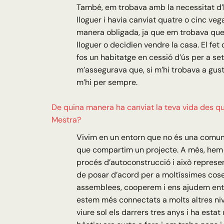
També, em trobava amb la necessitat d’h
lloguer i havia canviat quatre o cinc ve
manera obligada, ja que em trobava que
lloguer o decidien vendre la casa. El fet
fos un habitatge en cessió d’ús per a s
m’assegurava que, si m’hi trobava a gus
m’hi per sempre.
De quina manera ha canviat la teva vida des qu
Mestra?
Vivim en un entorn que no és una comuni
que compartim un projecte. A més, hem
procés d’autoconstrucció i això repres
de posar d’acord per a moltíssimes cos
assemblees, cooperem i ens ajudem entr
estem més connectats a molts altres nive
viure sol els darrers tres anys i ha estat