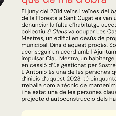
El juny del 2014 veïns i veïnes del ba
de la Floresta a Sant Cugat es van 
denunciar la falta d’habitatge access
col·lectiu
6 Claus
va ocupar Les Cas
Mestres, un edifici en desús de pro
municipal. Dins d’aquest procés, So
aconseguir un acord amb l’Ajuntam
impulsar
Clau Mestra
, un habitatge
en cessió d’ús gestionat per Sostre 
L’Antonio és una de les persones q
d’inicis d’aquest 2023, té cinquant
treballa com a tècnic de mantenime
i ha estat una de les persones clau
projecte d’autoconstrucció dels ha