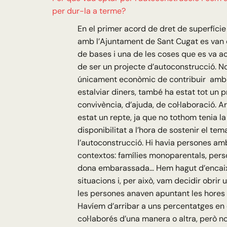
per dur-la a terme?
En el primer acord de dret de superfície
amb l’Ajuntament de Sant Cugat es van e
de bases i una de les coses que es va a
de ser un projecte d’autoconstrucció. N
únicament econòmic de contribuir amb e
estalviar diners, també ha estat tot un 
convivència, d’ajuda, de col·laboració. 
estat un repte, ja que no tothom tenia l
disponibilitat a l’hora de sostenir el tem
l’autoconstrucció. Hi havia persones am
contextos: famílies monoparentals, pers
dona embarassada… Hem hagut d’encaix
situacions i, per això, vam decidir obrir
les persones anaven apuntant les hores q
Havíem d’arribar a uns percentatges en
col·laborés d’una manera o altra, però no