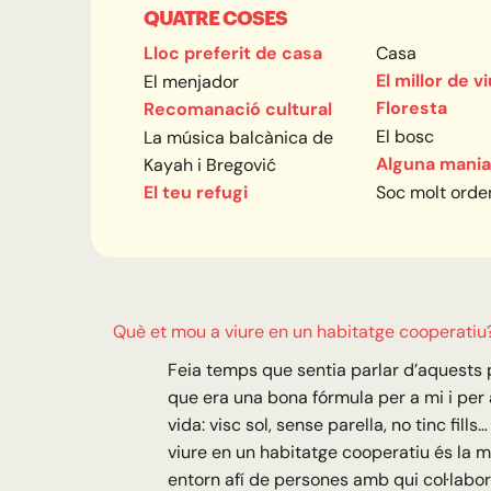
QUATRE COSES
Lloc preferit de casa
Casa
El millor de v
El menjador
Floresta
Recomanació cultural
El bosc
La música balcànica de
Alguna mania
Kayah i Bregović
El teu refugi
Soc molt orde
Què et mou a viure en un habitatge cooperatiu
Feia temps que sentia parlar d’aquests p
que era una bona fórmula per a mi i per
vida: visc sol, sense parella, no tinc fills
viure en un habitatge cooperatiu és la m
entorn afí de persones amb qui col·labor