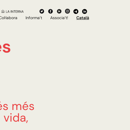
Col·labora
Informa’t
Associa’t!
Català
es
és més
 vida,