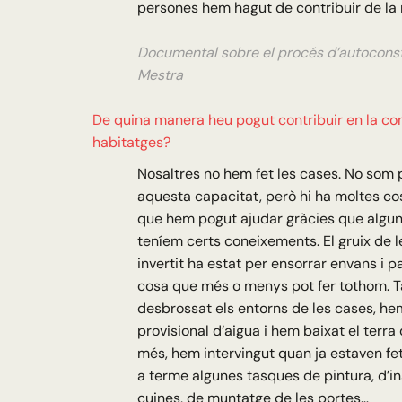
persones hem hagut de contribuir de la
Documental sobre el procés d’autocons
Mestra
De quina manera heu pogut contribuir en la co
habitatges?
Nosaltres no hem fet les cases. No som 
aquesta capacitat, però hi ha moltes cos
que hem pogut ajudar gràcies que algun
teníem certs coneixements. El gruix de 
invertit ha estat per ensorrar envans i p
cosa que més o menys pot fer tothom.
desbrossat els entorns de les cases, hem 
provisional d’aigua i hem baixat el terra 
més, hem intervingut quan ja estaven fe
a terme algunes tasques de pintura, d’ins
cuines, de muntatge de les portes…