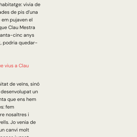
abitatge: vivia de
gades de pis d’una
 em pujaven el
 que Clau Mestra
etanta-cinc anys
t, podria quedar-
e vius a Clau
tat de veïns, sinó
 desenvolupat un
enta que ens hem
es: fem
e nosaltres i
lls. Jo venia de
 un canvi molt