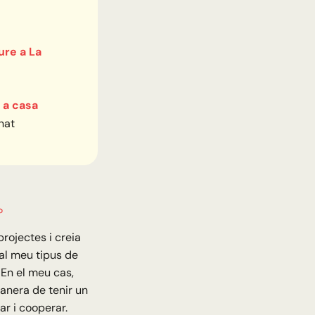
iure a La
 a casa
nat
?
rojectes i creia
 al meu tipus de
… En el meu cas,
anera de tenir un
ar i cooperar.