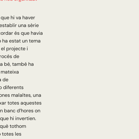
 que hi va haver
stablir una sèrie
cordar és que havia
o ha estat un tema
l projecte i
procés de
Ara bé, també ha
a mateixa
a de
b diferents
ones malaltes, una
ar totes aquestes
 un banc d’hores on
ue hi invertien.
 què tothom
 totes les