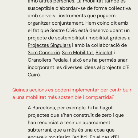
amb altres persones. La mobilitat també és
susceptible d’abordar-se de forma col·lectiva
amb serveis i instruments que puguem
organitzar conjuntament. Hem coincidit amb
el fet que Sostre Cívic està desenvolupant un
projecte de sostenibilitat i mobilitat gràcies a
Projectes Singulars
i amb la col·laboració de
Som Connexió
,
Som Mobilitat
,
Biciclot
i
Granollers Pedala
, i això ens ha permès anar
incorporant les diverses idees al projecte d’El
Cairó.
Quines accions es poden implementar per contribuir
a una mobilitat més sostenible i compartida?
A Barcelona, per exemple, hi ha hagut
projectes que s’han construït de zero i que
han renunciat a tenir un aparcament
subterrani, que a més és una cosa que
encareix moltíssim l’edifici. En el cas d’El