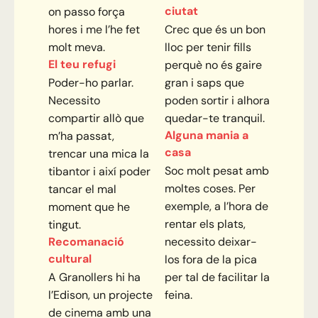
ciutat
on passo força
hores i me l’he fet
Crec que és un bon
molt meva.
lloc per tenir fills
El teu refugi
perquè no és gaire
Poder-ho parlar.
gran i saps que
Necessito
poden sortir i alhora
compartir allò que
quedar-te tranquil.
Alguna mania a
m’ha passat,
casa
trencar una mica la
Soc molt pesat amb
tibantor i així poder
moltes coses. Per
tancar el mal
exemple, a l’hora de
moment que he
rentar els plats,
tingut.
Recomanació
necessito deixar-
cultural
los fora de la pica
A Granollers hi ha
per tal de facilitar la
l’Edison, un projecte
feina.
de cinema amb una