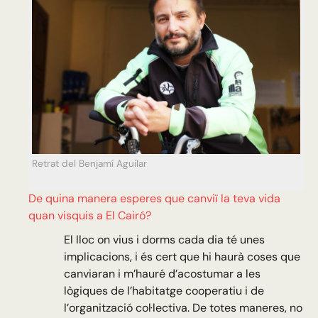
Retrat del Benjamí Aguilar
De quina manera esperes que canviï la teva vida
quan visquis a El Cairó?
El lloc on vius i dorms cada dia té unes
implicacions, i és cert que hi haurà coses que
canviaran i m’hauré d’acostumar a les
lògiques de l’habitatge cooperatiu i de
l’organització col·lectiva. De totes maneres, no