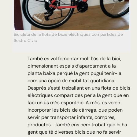
Bicicleta de la flota de bicis elèctriques compartides de
Sostre Cívic
També es vol fomentar molt l’ús de la bici,
dimensionant espais d’aparcament a la
planta baixa perquè la gent pugui tenir-la
com una opció de mobilitat quotidiana.
Després s’està treballant en una flota de bicis
elèctriques compartides per a la gent que en
faci un ús més esporàdic. A més, es volen
incorporar les bicis de càrrega, que poden
servir per transportar infants, compres,
productes… També ens hem trobat que hi ha
gent que té diverses bicis que no fa servir