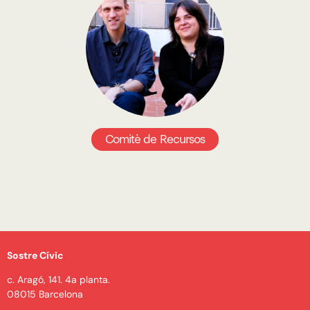
Comitè de Recursos
Sostre Cívic
c. Aragó, 141. 4a planta.
08015 Barcelona