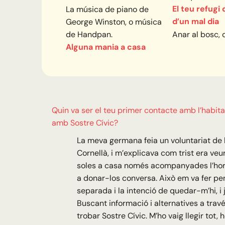
El teu refugi
La música de piano de
d’un mal dia
George Winston, o música
de Handpan.
Anar al bosc,
Alguna mania a casa
Quin va ser el teu primer contacte amb l’habita
amb Sostre Cívic?
La meva germana feia un voluntariat de 
Cornellà, i m’explicava com trist era ve
soles a casa només acompanyades l’hora
a donar-los conversa. Això em va fer pen
separada i la intenció de quedar-m’hi, i 
Buscant informació i alternatives a travé
trobar Sostre Cívic. M’ho vaig llegir tot, 