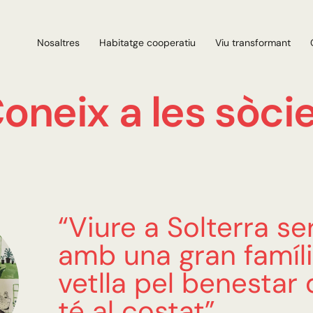
Nosaltres
Habitatge cooperatiu
Viu transformant
oneix a les sòci
“Viure a Solterra se
amb una gran famíl
vetlla pel benestar 
té al costat”