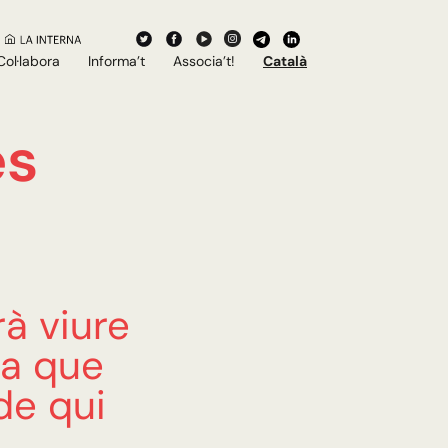
Col·labora
Informa’t
Associa’t!
Català
es
rà viure
ia que
de qui