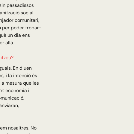
ssin passadissos
nització social.
jador comunitari,
nó per poder trobar-
què un dia ens
r allà.
litzeu?
guals. En diuen
, i la intenció és
s a mesura que les
m: economia i
omunicació,
anviaran,
em nosaltres. No