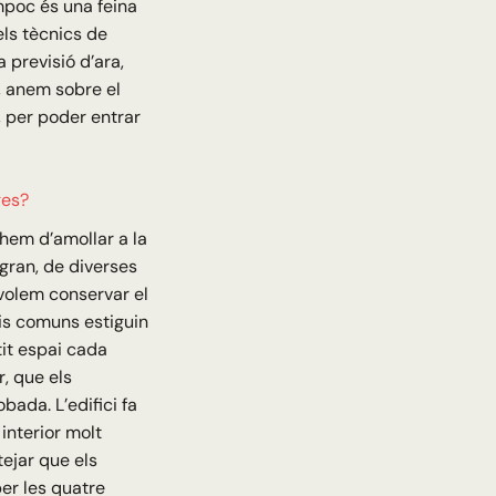
mpoc és una feina
els tècnics de
a previsió d’ara,
, anem sobre el
, per poder entrar
ges?
 hem d’amollar a la
 gran, de diverses
 volem conservar el
is comuns estiguin
tit espai cada
, que els
ada. L’edifici fa
interior molt
tejar que els
per les quatre