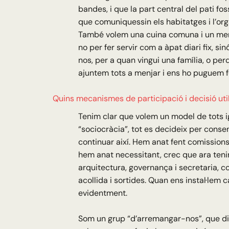
bandes, i que la part central del pati fo
que comuniquessin els habitatges i l’orga
També volem una cuina comuna i un men
no per fer servir com a àpat diari fix, si
nos, per a quan vingui una família, o per
ajuntem tots a menjar i ens ho puguem fe
Quins mecanismes de participació i decisió uti
Tenim clar que volem un model de tots i
“sociocràcia”, tot es decideix per consens
continuar així. Hem anat fent comission
hem anat necessitant, crec que ara teni
arquitectura, governança i secretaria, c
acollida i sortides. Quan ens instal·lem c
evidentment.
Som un grup “d’arremangar-nos”, que di