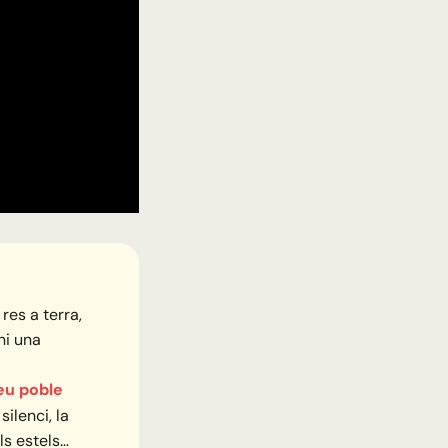
res a terra,
ni una
teu poble
 silenci, la
els estels…