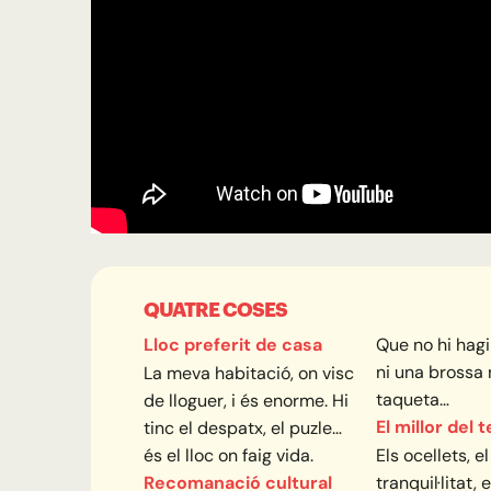
QUATRE COSES
Lloc preferit de casa
Que no hi hagi 
ni una brossa 
La meva habitació, on visc
taqueta…
de lloguer, i és enorme. Hi
El millor del 
tinc el despatx, el puzle…
és el lloc on faig vida.
Els ocellets, el
Recomanació cultural
tranquil·litat, 