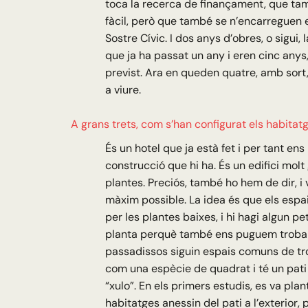
toca la recerca de finançament, que ta
fàcil, però que també se n’encarreguen 
Sostre Cívic. I dos anys d’obres, o sigui, l
que ja ha passat un any i eren cinc anys
previst. Ara en queden quatre, amb sort
a viure.
A grans trets, com s’han configurat els habitat
És un hotel que ja està fet i per tant ens
construcció que hi ha. És un edifici molt
plantes. Preciós, també ho hem de dir, i
màxim possible. La idea és que els espa
per les plantes baixes, i hi hagi algun pe
planta perquè també ens puguem trobar
passadissos siguin espais comuns de trob
com una espècie de quadrat i té un pati 
“xulo”. En els primers estudis, es va plan
habitatges anessin del pati a l’exterior, 