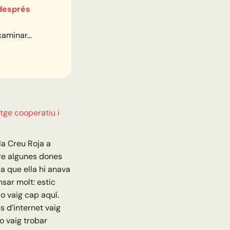
 després
 caminar…
tge cooperatiu i
la Creu Roja a
ure algunes dones
 que ella hi anava
sar molt: estic
jo vaig cap aquí.
s d’internet vaig
ho vaig trobar