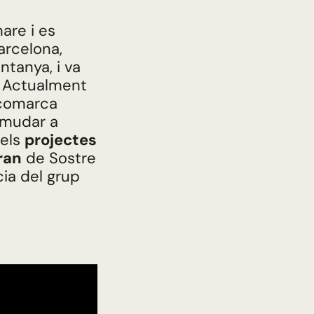
are i es
Barcelona,
ntanya, i va
. Actualment
a comarca
 mudar a
dels
projectes
ran
de Sostre
cia del grup