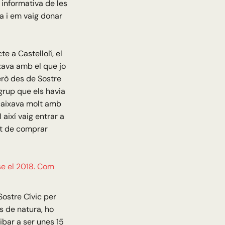
 informativa de les
a i em vaig donar
te a Castellolí, el
xava amb el que jo
erò des de Sostre
grup que els havia
ncaixava molt amb
 així vaig entrar a
tat de comprar
se el 2018. Com
Sostre Cívic per
s de natura, ho
ribar a ser unes 15