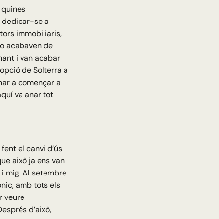
 quines
an dedicar-se a
tors immobiliaris,
 no acabaven de
mant i van acabar
’opció de Solterra a
rnar a començar a
aquí va anar tot
fent el canvi d’ús
que això ja ens van
 i mig. Al setembre
nic, amb tots els
r veure
esprés d’això,