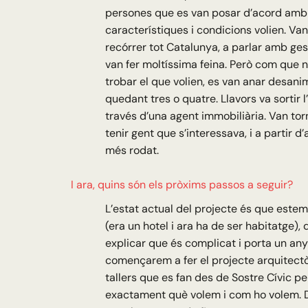
persones que es van posar d’acord amb
característiques i condicions volien. V
recórrer tot Catalunya, a parlar amb ges
van fer moltíssima feina. Però com que
trobar el que volien, es van anar desani
quedant tres o quatre. Llavors va sortir l
través d’una agent immobiliària. Van to
tenir gent que s’interessava, i a partir d’
més rodat.
I ara, quins són els pròxims passos a seguir?
L’estat actual del projecte és que estem 
(era un hotel i ara ha de ser habitatge), 
explicar que és complicat i porta un any
començarem a fer el projecte arquitectò
tallers que es fan des de Sostre Cívic pe
exactament què volem i com ho volem. D