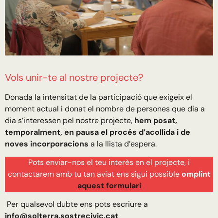
Vols unir-te al nostre projecte?
Donada la intensitat de la participació que exigeix el
moment actual i donat el nombre de persones que dia a
dia s’interessen pel nostre projecte,
hem posat,
temporalment, en pausa el procés d’acollida i de
noves incorporacions
a la llista d’espera.
Pots enviar-nos el teu interès en el projecte, i
contactarem amb tu tan aviat ens sigui possible
omplint
aquest formulari
Per qualsevol dubte ens pots escriure a
info@solterra.sostrecivic.cat