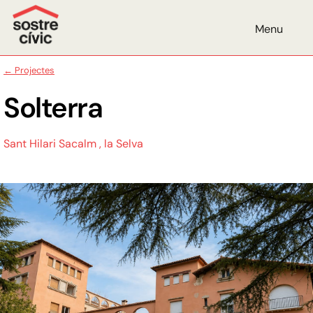
Menu
← Projectes
Solterra
Sant Hilari Sacalm , la Selva