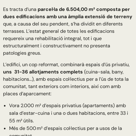
Es tracta d’una
parcel·la de 6.504,00 m² composta per
dues edificacions amb una àmplia extensió de terreny
que, a causa del seu pendent, s’ha dividit en diferents
terrasses. L’estat general de totes les edificacions
requereix una rehabilitació integral, tot i que
estructuralment i constructivament no presenta
patologies greus.
L’edifici, un cop reformat, combinarà espais d’ús privatiu,
uns 31-36 allotjaments complets
(cuina-sala, bany,
habitacions…), amb espais col·lectius per a l’ús de tota la
comunitat, tant exteriors com interiors, així com amb
places d’aparcament:
Vora 2.000 m² d’espais privatius (apartaments) amb
sala d’estar-cuina i una o dues habitacions, entre 33 i
55 m² útils.
Més de 500 m² d’espais col·lectius per a usos de la
comunitat.