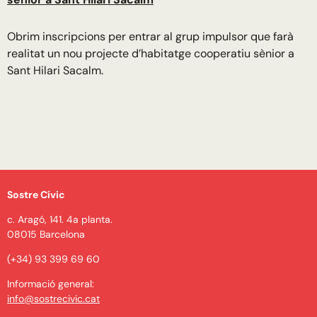
Obrim inscripcions per entrar al grup impulsor que farà
realitat un nou projecte d’habitatge cooperatiu sènior a
Sant Hilari Sacalm.
Sostre Cívic
c. Aragó, 141. 4a planta.
08015 Barcelona
(+34) 93 399 69 60
Informació general:
info@sostrecivic.cat