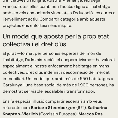
d’iniciatives d’Hongria, Àustria, Alemanya, Noruega i
França. Totes elles combinen l’accés digne a l’habitatge
amb serveis comunitaris vinculats a l’educació, les cures o
l’envelliment actiu. Compartir categoria amb aquests
projectes ens enforteix i ens inspira.
Un model que aposta per la propietat
col·lectiva i el dret d’ús
El jurat —format per persones expertes del món de
l’habitatge, l’administració i el cooperativisme— ha valorat
especialment el nostre enfocament: habitatge en mans
col·lectives, dret d’ús indefinit i desconnexió del mercat
immobiliari. Un model que, amb més de 550 habitatges a
Catalunya i una base social de més de 1.900 persones, ha
demostrat ser viable, escalable i transformador.
Ens fa especial il·lusió compartir escenari amb veus
referents com
Barbara Steenbergen
(IUT),
Katharina
Knapton-Vierlich
(Comissió Europea),
Marcos Ros