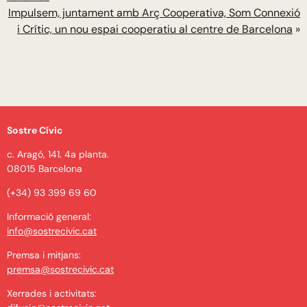
Impulsem, juntament amb Arç Cooperativa, Som Connexió
i Crític, un nou espai cooperatiu al centre de Barcelona
»
Sostre Cívic
c. Aragó, 141. 4a planta.
08015 Barcelona
(+34) 93 399 69 60
Informació general:
info@sostrecivic.cat
Premsa i mitjans:
premsa@sostrecivic.cat
Xerrades i activitats: