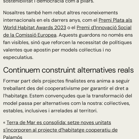
sostenibilitat i democràcia com a pilars.
Nosaltres també hem rebut altres reconeixements
internacionals en els darrers anys, com el
Premi Plata als
World Habitat Awards 2023
o el
Premi d’Innovació Social
de la Comissió Europea
. Aquests guardons no només ens
fan visibles, sinó que reforcen la necessitat de polítiques
valentes que apostin per models col·lectius i no
especulatius.
Continuem construint alternatives reals
Formar part dels projectes finalistes ens anima a seguir
treballant des del cooperativisme per garantir el dret a
l’habitatge. Estem convençudes que la transformació del
model passa per alternatives com la nostra: col·lectives,
estables, inclusives i arrelades al territori.
«
Terra de Mar es consolida: setze noves unitats
s’incorporen al projecte d’habitatge cooperatiu de
Palamós