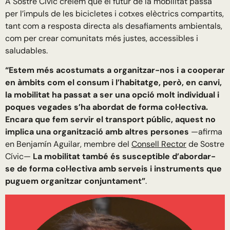
A Sostre Cívic creiem que el futur de la mobilitat passa
per l’impuls de les bicicletes i cotxes elèctrics compartits,
tant com a resposta directa als desafiaments ambientals,
com per crear comunitats més justes, accessibles i
saludables.
“Estem més acostumats a organitzar-nos i a cooperar
en àmbits com el consum i l’habitatge, però, en canvi,
la mobilitat ha passat a ser una opció molt individual i
poques vegades s’ha abordat de forma col·lectiva.
Encara que fem servir el transport públic, aquest no
implica una organització amb altres persones
—afirma
en Benjamín Aguilar, membre del
Consell Rector
de Sostre
Cívic—
La mobilitat també és susceptible d’abordar-
se de forma col·lectiva amb serveis i instruments que
puguem organitzar conjuntament”
.