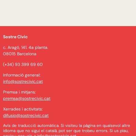
Sostre Cívic
c. Aragó, 141. 4a planta.
08015 Barcelona
(+34) 93 399 69 60
Informació general:
info@sostrecivic.cat
Premsa i mitjans:
premsa@sostrecivic.cat
Xerrades i activitats:
difusio@sostrecivic.cat
Avís de traducció automàtica. Si visiteu la pàgina en qualsevol altre
idioma que no sigui el català, pot ser que trobeu errors. Si us plau,
envieu-nos-els a
info@sostrecivic.cat