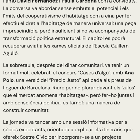
i amb
David Fernández
i
Paula Cardona
com a convidats.
La conversa va abordar sense embuts el potencial i els
límits del cooperativisme d’habitatge com a eina per fer
efectiu el dret a l’habitatge de manera universal: una peça
imprescindible, però insuficient si no va acompanyada de
transformació política estructural. El capítol es podrà
recuperar aviat a les xarxes oficials de l’Escola Guillem
Agulló.
La sobretaula, després del dinar comunitari, va tenir un
format molt celebrat: el concurs “Cases d’algú”, amb
Ana
Polo
, una versió del “Precio Justo” aplicada als preus de
lloguer de Barcelona. Riure per no plorar davant els ‘zulos’
que el mercat anomena «habitatges», però fer-ho juntes i
amb consciència política, és també una manera de
construir comunitat.
La jornada va tancar amb una sessió informativa per a
sòcies expectants, orientada a explicar els itineraris que
ofereix Sostre Cívic per incorporar-se a un projecte