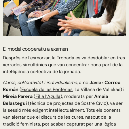
El model cooperatiu a examen
Després de l’esmorzar, la Trobada es va desdoblar en tres
xerrades simultànies que van concentrar bona part de la
intel·ligència col·lectiva de la jornada.
Cures, col·lectivitat i individualisme
, amb
Javier Correa
Román
(
Escuela de las Periferias
, La Villana de Vallekas) i
Mireia Parera
(
Fil a l’Agulla
), moderats per
Amaia
Belastegui
(tècnica de projectes de Sostre Cívic), va ser
la sessió més exigent intel·lectualment. Tots els ponents
van alertar que el discurs de les cures, nascut de la
tradició feminista, pot acabar capturat per una lògica