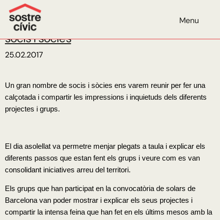
Mes:
febrer de 2017
Menu
Començem l’any amb una trobada de
socis i sòcies
25.02.2017
Un gran nombre de socis i sòcies ens varem reunir per fer una
calçotada i compartir les impressions i inquietuds dels diferents
projectes i grups.
El dia asolellat va permetre menjar plegats a taula i explicar els
diferents passos que estan fent els grups i veure com es van
consolidant iniciatives arreu del territori.
Els grups que han participat en la convocatòria de solars de
Barcelona van poder mostrar i explicar els seus projectes i
compartir la intensa feina que han fet en els últims mesos amb la