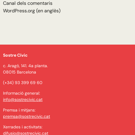
Canal dels comentaris
WordPress.org (en anglès)
Sostre Cívic
c. Aragó, 141. 4a planta.
08015 Barcelona
(+34) 93 399 69 60
Informació general:
info@sostrecivic.cat
Premsa i mitjans:
premsa@sostrecivic.cat
Xerrades i activitats:
difusio@sostrecivic.cat