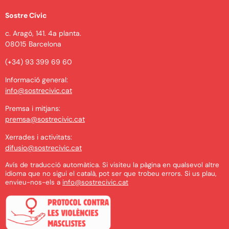
Sostre Cívic
c. Aragó, 141. 4a planta.
08015 Barcelona
(+34) 93 399 69 60
Informació general:
info@sostrecivic.cat
Premsa i mitjans:
premsa@sostrecivic.cat
Xerrades i activitats:
difusio@sostrecivic.cat
Avís de traducció automàtica. Si visiteu la pàgina en qualsevol altre
idioma que no sigui el català, pot ser que trobeu errors. Si us plau,
envieu-nos-els a
info@sostrecivic.cat