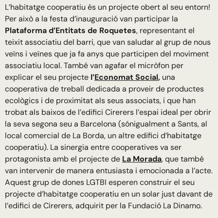
L’habitatge cooperatiu és un projecte obert al seu entorn!
Per això a la festa d’inauguració van participar la
Plataforma d’Entitats de Roquetes
, representant el
teixit associatiu del barri, que van saludar al grup de nous
veïns i veïnes que ja fa anys que participen del moviment
associatiu local. També van agafar el micròfon per
explicar el seu projecte
l’
Economat Social
,
una
cooperativa de treball dedicada a proveir de productes
ecològics i de proximitat als seus associats, i que han
trobat als baixos de l’edifici Cirerers l’espai ideal per obrir
la seva segona seu a Barcelona (sónigualment a Sants, al
local comercial de La Borda, un altre edifici d’habitatge
cooperatiu). La sinergia entre cooperatives va ser
protagonista amb el projecte de
La Morada
, que també
van intervenir de manera entusiasta i emocionada a l’acte.
Aquest grup de dones LGTBI esperen construir el seu
projecte d’habitatge cooperatiu en un solar just davant de
l’edifici de Cirerers, adquirit per la Fundació La Dinamo.