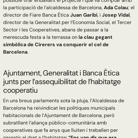
possible tirar endavant el projecte i que va comptar amb
la participació de l’alcaldessa de Barcelona,
Ada Colau
; el
director de Fiare Banca Ètica
Juan Garibi
, i
Josep Vidal
,
director de la Generalitat per l’Economia Social, el Tercer
Sector i les Cooperatives, abans de passar a la
merescuda festa a la terrassa on
la clau gegant
simbòlica de Cirerers va conquerir el cel de
Barcelona
.
Ajuntament, Generalitat i Banca Ètica
junts per l’assequibilitat de l’habitatge
cooperatiu
En uns breus parlaments sota la pluja, l’Alcaldessa de
Barcelona ha reivindicat les polítiques municipals
habitacionals de l’Ajuntament de Barcelona, però
subratllant l’aliança público-comunitària amb
cooperatives que fa anys que lluiten i treballen per
garantir el dret a l’habitatge:
“Ens van dir que era