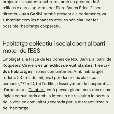
projecte es sustenta, sobretot, amb un préstec de 3
milions d’euros aportats per Fiare Banca Ètica. El seu
director,
Juan Garibi
, també present als parlaments, va
subratllat com les finances ètiques són clau per fer
possible l’habitatge cooperatiu.
Habitatge col·lectiu i social obert al barri i
motor de l’ESS
Emplaçat a la Plaça de les Dones de Nou Barris, al barri de
Roquetes, Cirerers és
un edifici de vuit plantes, trenta-
dos habitatges
i zones comunitàries. Amb habitatges
reduïts (50 m2 de mitjana) per donar-los als espais
comuns (771 m2), tot l’edifici, dissenyat per la cooperativa
d’arquitectes
Celobert
, està pensat globalment des d’una
lògica comunitària amb la intenció de resistir a la pèrdua
de la vida en comunitat generada per la mercantilització
de l’habitatge.