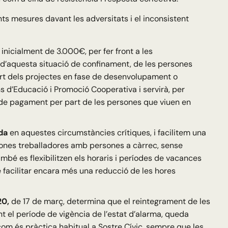
ts mesures davant les adversitats i el inconsistent
t inicialment de 3.000€, per fer front a les
 d’aquesta situació de confinament, de les persones
art dels projectes en fase de desenvolupament o
s d’Educació i Promoció Cooperativa i servirà, per
s de pagament per part de les persones que viuen en
ida
en aquestes circumstàncies crítiques, i facilitem una
sones treballadores amb persones a càrrec, sense
ambé es flexibilitzen els horaris i períodes de vacances
e facilitar encara més una reducció de les hores
20,
de 17 de març, determina que el reintegrament de les
t el període de vigència de l’estat d’alarma, queda
 com és pràctica habitual a Sostre Cívic, sempre que les