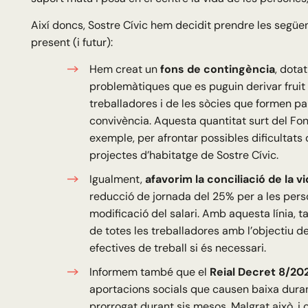
Així doncs, Sostre Cívic hem decidit prendre les següen
present (i futur):
Hem creat un
fons de contingència
, dota
problemàtiques que es puguin derivar fruit
treballadores i de les sòcies que formen p
convivència. Aquesta quantitat surt del Fon
exemple, per afrontar possibles dificultat
projectes d’habitatge de Sostre Cívic.
Igualment,
afavorim la conciliació de la v
reducció de jornada del 25% per a les per
modificació del salari. Amb aquesta línia, t
de totes les treballadores amb l’objectiu d
efectives de treball si és necessari.
Informem també que el
Reial Decret 8/20
aportacions socials que causen baixa duran
prorrogat durant sis mesos. Malgrat això, i