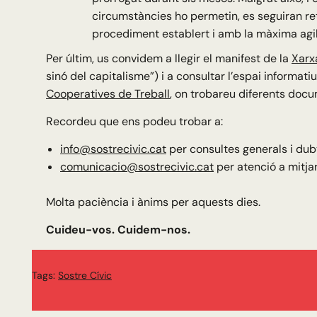
circumstàncies ho permetin, es seguiran re
procediment establert i amb la màxima agili
Per últim, us convidem a llegir el manifest de la
Xarx
sinó del capitalisme”) i a consultar l’espai informat
Cooperatives de Treball
, on trobareu diferents docum
Recordeu que ens podeu trobar a:
info@sostrecivic.cat
per consultes generals i dubt
comunicacio@sostrecivic.cat
per atenció a mitjan
Molta paciència i ànims per aquests dies.
Cuideu-vos. Cuidem-nos.
Tags:
Sostre Cívic