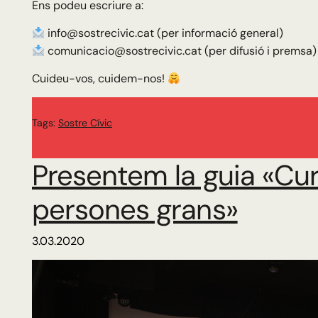
Ens podeu escriure a:
info@sostrecivic.cat (per informació general)
comunicacio@sostrecivic.cat (per difusió i premsa)
Cuideu-vos, cuidem-nos!
Tags:
Sostre Cívic
Presentem la guia «Cur
persones grans»
3.03.2020