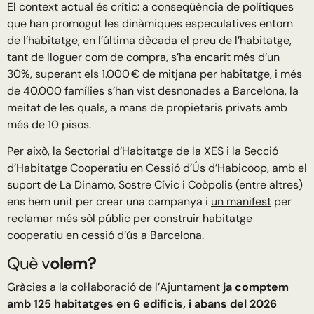
El context actual és crític: a conseqüència de polítiques
que han promogut les dinàmiques especulatives entorn
de l’habitatge, en l’última dècada el preu de l’habitatge,
tant de lloguer com de compra, s’ha encarit més d’un
30%, superant els 1.000 € de mitjana per habitatge, i més
de 40.000 famílies s’han vist desnonades a Barcelona, la
meitat de les quals, a mans de propietaris privats amb
més de 10 pisos.
Per això, la Sectorial d’Habitatge de la XES i la Secció
d’Habitatge Cooperatiu en Cessió d’Ús d’Habicoop, amb el
suport de La Dinamo, Sostre Cívic i Coòpolis (entre altres)
ens hem unit per crear una campanya i
un manifest
per
reclamar més sòl públic per construir habitatge
cooperatiu en cessió d’ús a Barcelona.
Què v
olem?
Gràcies a la col·laboració de l’Ajuntament
ja comptem
amb 125 habitatges en 6 edificis, i abans del 2026