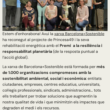
Estem d’enhorabona! Avui la
xarxa Barcelona+Sostenible
ha reconegut al projecte de Princesa49 i la seva
rehabilitació energètica amb el
Premi a la resiliència i
responsabilitat planetària
(de la resposta puntual a
l’acció global).
La xarxa de Barcelona+Sostenible està formada per
més
de 1.000 organitzacions compromeses amb la
sostenibilitat ambiental, social i econòmica
: entitats
ciutadanes, empreses, centres educatius, universitats,
col·legis professionals, sindicats, administracions… tots
ells treballant per trobar solucions que augmentin la
nostra qualitat de vida i que minimitzin els impactes que
degraden el medi i els recursos.