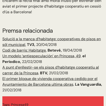
Encarem la recta final amb molta il·lusió per estrenar ben
aviat el primer projecte d’habitatge cooperatiu en cessió
d’ús a Barcelona!
Premsa relacionada
Solució a la manca d’habitatge: cooperatives de pisos en
sòl municipal
,
TV3,
20/04/2018
Codi de barris: Habitatge
,
Betevé,
19/04/2018
Un modelo ‘antiespeculación’ en Princesa, 49,
el
Periodico,
22/02/2018
A punt d’enllestir-se els pisos d’habitatge cooperatiu al
carrer de la Princesa,
BTV,
21/02/2018
El primer bloque de vivienda cooperativa cedido por el
Ayuntamiento de Barcelona ultima obras,
La Vanguardia,
21/02/2018
Tags:
Princesa49