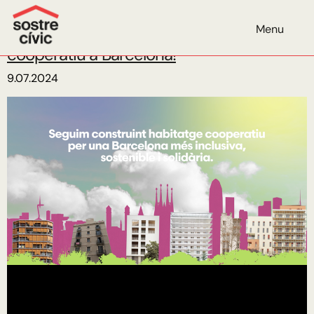
Categoria:
Princesa49
Menu
Més sòl públic per a l’habitatge
cooperatiu a Barcelona!
9.07.2024