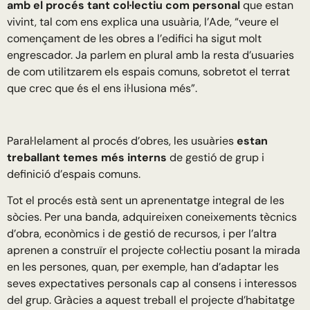
amb el procés tant col·lectiu com personal
que estan
vivint, tal com ens explica una usuària, l’Ade, “veure el
començament de les obres a l’edifici ha sigut molt
engrescador. Ja parlem en plural amb la resta d’usuaries
de com utilitzarem els espais comuns, sobretot el terrat
que crec que és el ens il·lusiona més”.
Paral·lelament al procés d’obres, les usuàries
estan
treballant temes més interns
de gestió de grup i
definició d’espais comuns.
Tot el procés està sent un aprenentatge integral de les
sòcies. Per una banda, adquireixen coneixements tècnics
d’obra, econòmics i de gestió de recursos, i per l’altra
aprenen a construïr el projecte col·lectiu posant la mirada
en les persones, quan, per exemple, han d’adaptar les
seves expectatives personals cap al consens i interessos
del grup. Gràcies a aquest treball el projecte d’habitatge