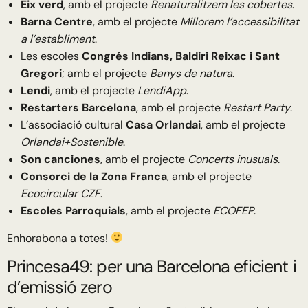
Eix verd
, amb el projecte
Renaturalitzem les cobertes
.
Barna Centre
, amb el projecte
Millorem l’accessibilitat
a l’establiment
.
Les escoles
Congrés Indians, Baldiri Reixac i Sant
Gregori
; amb el projecte
Banys de natura
.
Lendi
, amb el projecte
LendiApp
.
Restarters Barcelona
, amb el projecte
Restart Party
.
L’associació cultural
Casa Orlandai
, amb el projecte
Orlandai+Sostenible
.
Son canciones
, amb el projecte
Concerts inusuals
.
Consorci de la Zona Franca
, amb el projecte
Ecocircular CZF
.
Escoles Parroquials
, amb el projecte
ECOFEP
.
Enhorabona a totes!
Princesa49: per una Barcelona eficient i
d’emissió zero