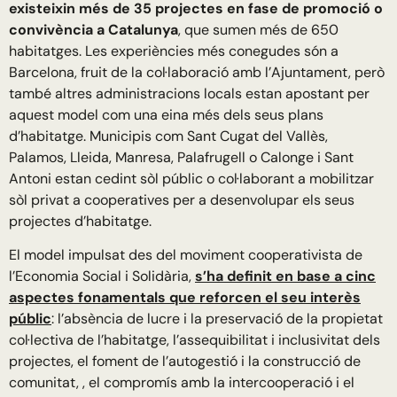
existeixin més de 35 projectes en fase de promoció o
convivència a Catalunya
, que sumen més de 650
habitatges. Les experiències més conegudes són a
Barcelona, fruit de la col·laboració amb l’Ajuntament, però
també altres administracions locals estan apostant per
aquest model com una eina més dels seus plans
d’habitatge. Municipis com Sant Cugat del Vallès,
Palamos, Lleida, Manresa, Palafrugell o Calonge i Sant
Antoni estan cedint sòl públic o col·laborant a mobilitzar
sòl privat a cooperatives per a desenvolupar els seus
projectes d’habitatge.
El model impulsat des del moviment cooperativista de
l’Economia Social i Solidària,
s’ha definit en base a cinc
aspectes fonamentals que reforcen el seu interès
públic
: l’absència de lucre i la preservació de la propietat
col·lectiva de l’habitatge, l’assequibilitat i inclusivitat dels
projectes, el foment de l’autogestió i la construcció de
comunitat, , el compromís amb la intercooperació i el