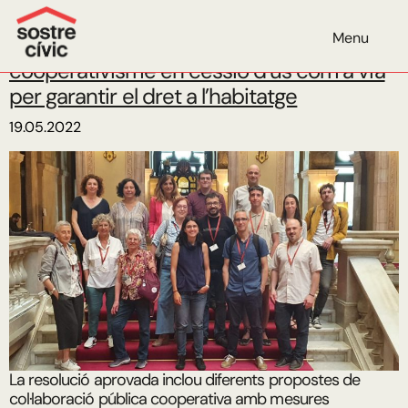
Mes:
maig de 2022
Menu
El Parlament acorda impulsar el
cooperativisme en cessió d’ús com a via
per garantir el dret a l’habitatge
19.05.2022
La resolució aprovada inclou diferents propostes de
col·laboració pública cooperativa amb mesures