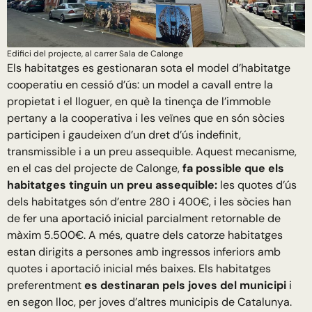
Edifici del projecte, al carrer Sala de Calonge
Els habitatges es gestionaran sota el model d’habitatge
cooperatiu en cessió d’ús: un model a cavall entre la
propietat i el lloguer, en què la tinença de l’immoble
pertany a la cooperativa i les veïnes que en són sòcies
participen i gaudeixen d’un dret d’ús indefinit,
transmissible i a un preu assequible. Aquest mecanisme,
en el cas del projecte de Calonge,
fa possible que els
habitatges tinguin un preu assequible:
les quotes d’ús
dels habitatges són d’entre 280 i 400€, i les sòcies han
de fer una aportació inicial parcialment retornable de
màxim 5.500€. A més, quatre dels catorze habitatges
estan dirigits a persones amb ingressos inferiors amb
quotes i aportació inicial més baixes. Els habitatges
preferentment
es destinaran pels joves del municipi
i
en segon lloc, per joves d’altres municipis de Catalunya.