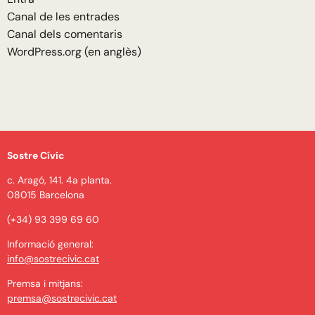
Canal de les entrades
Canal dels comentaris
WordPress.org (en anglès)
Sostre Cívic
c. Aragó, 141. 4a planta.
08015 Barcelona
(+34) 93 399 69 60
Informació general:
info@sostrecivic.cat
Premsa i mitjans:
premsa@sostrecivic.cat