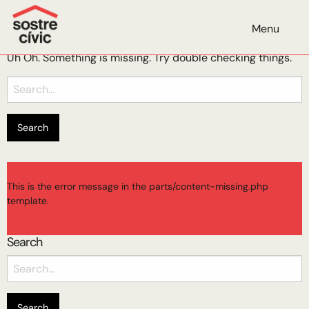
Categoria:
D’Avall
Menu
Oops, Post Not Found!
Uh Oh. Something is missing. Try double checking things.
Search
for:
This is the error message in the parts/content-missing.php
template.
Search
Search
for: