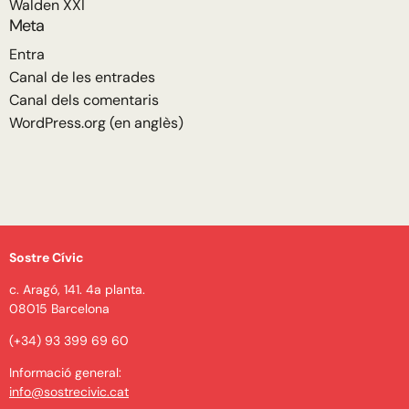
Walden XXI
Meta
Entra
Canal de les entrades
Canal dels comentaris
WordPress.org (en anglès)
Sostre Cívic
c. Aragó, 141. 4a planta.
08015 Barcelona
(+34) 93 399 69 60
Informació general:
info@sostrecivic.cat