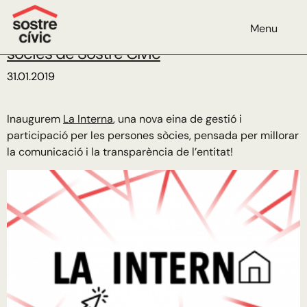
Mes:
gener de 2019
Menu
La Interna: el nou espai virtual pels socis i
sòcies de Sostre Cívic
31.01.2019
Inaugurem
La Interna
, una nova eina de gestió i
participació per les persones sòcies, pensada per millorar
la comunicació i la transparència de l’entitat!