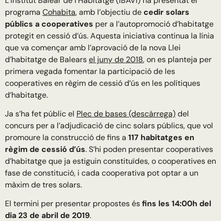
L’Institut Balear de l’Habitatge (IBAVI) ha presentat el
programa
Cohabita
, amb l’objectiu de
cedir solars
públics a cooperatives
per a l’autopromoció d’habitatge
protegit en cessió d’ús. Aquesta iniciativa continua la línia
que va començar amb l’aprovació de la nova Llei
d’habitatge de Balears
el juny de 2018
, on es planteja per
primera vegada fomentar la participació de les
cooperatives en règim de cessió d’ús en les polítiques
d’habitatge.
Ja s’ha fet públic el
Plec de bases (descàrrega)
del
concurs per a l’adjudicació de cinc solars públics, que vol
promoure la construcció de fins a
117 habitatges en
règim de cessió d’ús
. S’hi poden presentar cooperatives
d’habitatge que ja estiguin constituïdes, o cooperatives en
fase de constitució, i cada cooperativa pot optar a un
màxim de tres solars.
El termini per presentar propostes és
fins les 14:00h del
dia 23 de abril de 2019
.