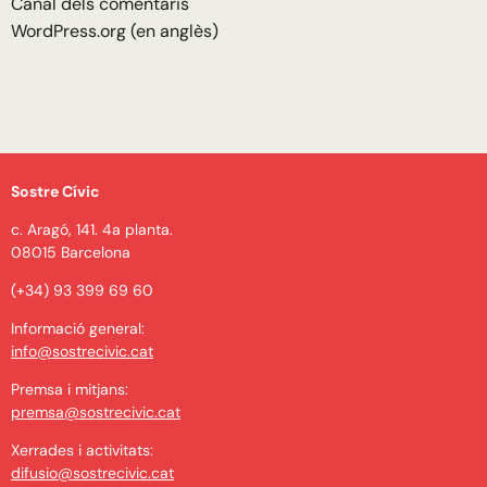
Canal dels comentaris
WordPress.org (en anglès)
Sostre Cívic
c. Aragó, 141. 4a planta.
08015 Barcelona
(+34) 93 399 69 60
Informació general:
info@sostrecivic.cat
Premsa i mitjans:
premsa@sostrecivic.cat
Xerrades i activitats:
difusio@sostrecivic.cat